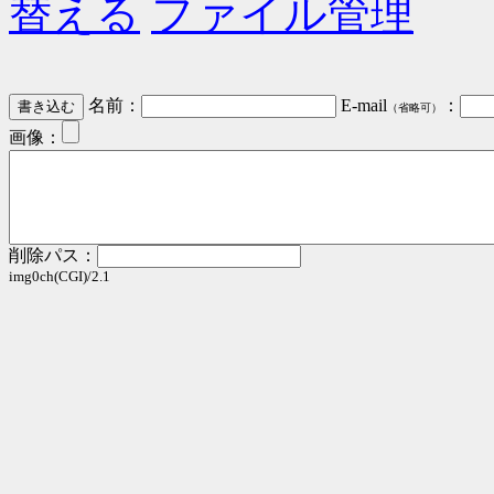
替える
ファイル管理
名前：
E-mail
：
（省略可）
画像：
削除パス：
img0ch(CGI)/2.1