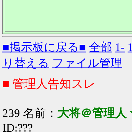
■掲示板に戻る■
全部
1-
り替える
ファイル管理
■ 管理人告知スレ
239 名前：
大将＠管理人 
ID:???