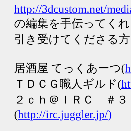
http://3dcustom.net/med
の編集を手伝ってくれ
引き受けてくださる方
居酒屋 てっくあーつ(
h
ＴＤＣＧ職人ギルド(
ht
２ｃｈ＠ＩＲＣ ＃３
(
http://irc.juggler.jp/)