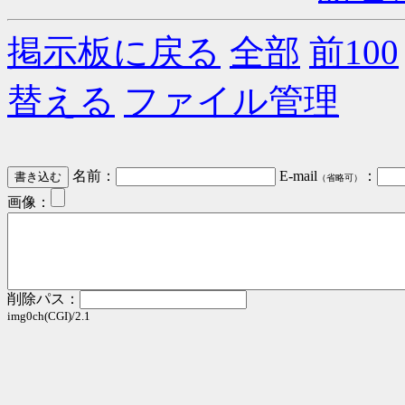
掲示板に戻る
全部
前100
替える
ファイル管理
名前：
E-mail
：
（省略可）
画像：
削除パス：
img0ch(CGI)/2.1