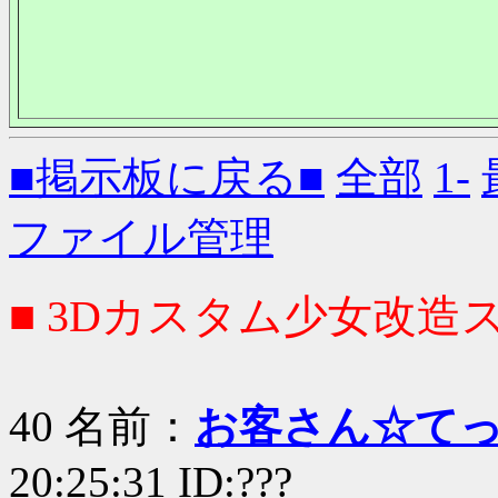
■掲示板に戻る■
全部
1-
ファイル管理
■ 3Dカスタム少女改造ス
40 名前：
お客さん☆て
20:25:31 ID:???