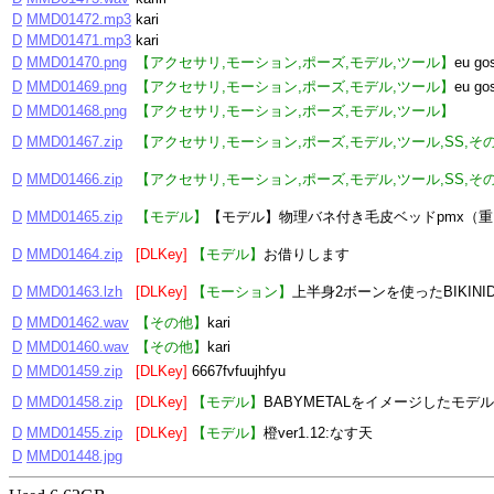
D
MMD01472.mp3
kari
D
MMD01471.mp3
kari
D
MMD01470.png
【アクセサリ,モーション,ポーズ,モデル,ツール】
eu go
D
MMD01469.png
【アクセサリ,モーション,ポーズ,モデル,ツール】
eu go
D
MMD01468.png
【アクセサリ,モーション,ポーズ,モデル,ツール】
D
MMD01467.zip
【アクセサリ,モーション,ポーズ,モデル,ツール,SS,そ
D
MMD01466.zip
【アクセサリ,モーション,ポーズ,モデル,ツール,SS,そ
D
MMD01465.zip
【モデル】
【モデル】物理バネ付き毛皮ベッドpmx（
D
MMD01464.zip
[DLKey]
【モデル】
お借りします
D
MMD01463.lzh
[DLKey]
【モーション】
上半身2ボーンを使ったBIKINID
D
MMD01462.wav
【その他】
kari
D
MMD01460.wav
【その他】
kari
D
MMD01459.zip
[DLKey]
6667fvfuujhfyu
D
MMD01458.zip
[DLKey]
【モデル】
BABYMETALをイメージしたモデル
D
MMD01455.zip
[DLKey]
【モデル】
橙ver1.12:なす天
D
MMD01448.jpg