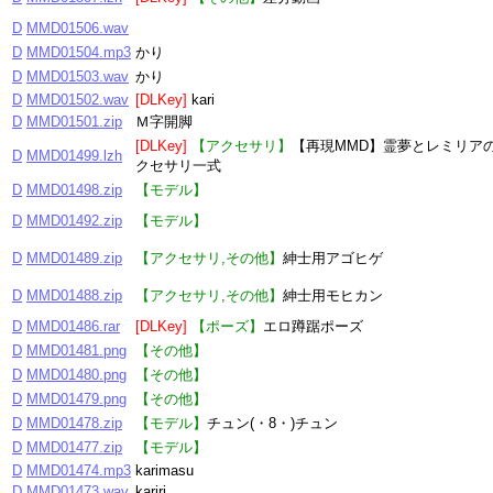
D
MMD01506.wav
D
MMD01504.mp3
かり
D
MMD01503.wav
かり
D
MMD01502.wav
[DLKey]
kari
D
MMD01501.zip
Ｍ字開脚
[DLKey]
【アクセサリ】
【再現MMD】霊夢とレミリア
D
MMD01499.lzh
クセサリ一式
D
MMD01498.zip
【モデル】
D
MMD01492.zip
【モデル】
D
MMD01489.zip
【アクセサリ,その他】
紳士用アゴヒゲ
D
MMD01488.zip
【アクセサリ,その他】
紳士用モヒカン
D
MMD01486.rar
[DLKey]
【ポーズ】
エロ蹲踞ポーズ
D
MMD01481.png
【その他】
D
MMD01480.png
【その他】
D
MMD01479.png
【その他】
D
MMD01478.zip
【モデル】
チュン(・8・)チュン
D
MMD01477.zip
【モデル】
D
MMD01474.mp3
karimasu
D
MMD01473.wav
kariri