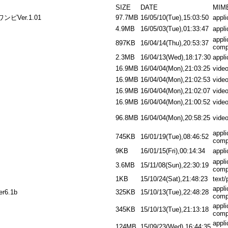
SIZE
DATE
MIM
Ver.1.01
97.7MB
16/05/10(Tue),15:03:50
appli
4.9MB
16/05/03(Tue),01:33:47
appli
appli
897KB
16/04/14(Thu),20:53:37
comp
2.3MB
16/04/13(Wed),18:17:30
appli
16.9MB
16/04/04(Mon),21:03:25
vide
16.9MB
16/04/04(Mon),21:02:53
vide
16.9MB
16/04/04(Mon),21:02:07
vide
16.9MB
16/04/04(Mon),21:00:52
vide
96.8MB
16/04/04(Mon),20:58:25
vide
appli
745KB
16/01/19(Tue),08:46:52
comp
9KB
16/01/15(Fri),00:14:34
appli
appli
3.6MB
15/11/08(Sun),22:30:19
comp
1KB
15/10/24(Sat),21:48:23
text/
appli
6.1b
325KB
15/10/13(Tue),22:48:28
comp
appli
345KB
15/10/13(Tue),21:13:18
comp
appli
124MB
15/09/23(Wed),16:44:35