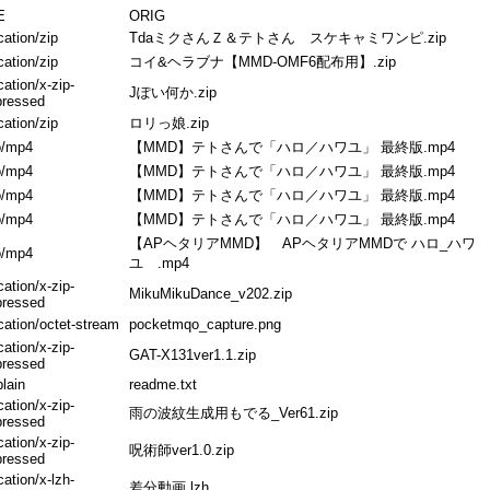
E
ORIG
cation/zip
TdaミクさんＺ＆テトさん スケキャミワンピ.zip
cation/zip
コイ&ヘラブナ【MMD-OMF6配布用】.zip
cation/x-zip-
Jぽい何か.zip
ressed
cation/zip
ロリっ娘.zip
o/mp4
【MMD】テトさんで「ハロ／ハワユ」 最終版.mp4
o/mp4
【MMD】テトさんで「ハロ／ハワユ」 最終版.mp4
o/mp4
【MMD】テトさんで「ハロ／ハワユ」 最終版.mp4
o/mp4
【MMD】テトさんで「ハロ／ハワユ」 最終版.mp4
【APヘタリアMMD】 APヘタリアMMDで ハロ_ハワ
o/mp4
ユ .mp4
cation/x-zip-
MikuMikuDance_v202.zip
ressed
cation/octet-stream
pocketmqo_capture.png
cation/x-zip-
GAT-X131ver1.1.zip
ressed
plain
readme.txt
cation/x-zip-
雨の波紋生成用もでる_Ver61.zip
ressed
cation/x-zip-
呪術師ver1.0.zip
ressed
cation/x-lzh-
差分動画.lzh