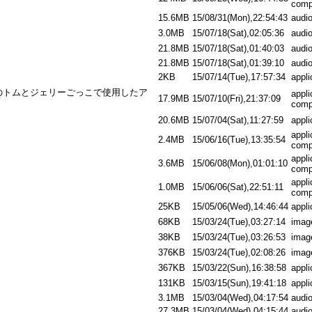
comp
15.6MB
15/08/31(Mon),22:54:43
audi
3.0MB
15/07/18(Sat),02:05:36
audi
21.8MB
15/07/18(Sat),01:40:03
audi
21.8MB
15/07/18(Sat),01:39:10
audi
2KB
15/07/14(Tue),17:57:34
appli
のトムとジェリーごっこで使用したア
appli
17.9MB
15/07/10(Fri),21:37:09
comp
20.6MB
15/07/04(Sat),11:27:59
appli
appli
2.4MB
15/06/16(Tue),13:35:54
comp
appli
3.6MB
15/06/08(Mon),01:01:10
comp
appli
1.0MB
15/06/06(Sat),22:51:11
comp
25KB
15/05/06(Wed),14:46:44
appli
68KB
15/03/24(Tue),03:27:14
imag
38KB
15/03/24(Tue),03:26:53
imag
376KB
15/03/24(Tue),02:08:26
imag
367KB
15/03/22(Sun),16:38:58
appli
131KB
15/03/15(Sun),19:41:18
appli
3.1MB
15/03/04(Wed),04:17:54
audi
27.3MB
15/03/04(Wed),04:15:44
audi