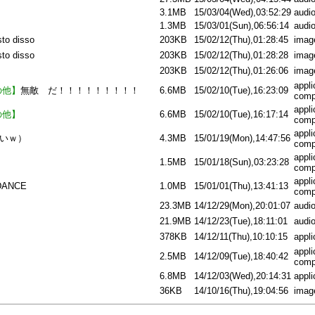
3.1MB
15/03/04(Wed),03:52:29
audi
1.3MB
15/03/01(Sun),06:56:14
audi
sto disso
203KB
15/02/12(Thu),01:28:45
imag
sto disso
203KB
15/02/12(Thu),01:28:28
imag
203KB
15/02/12(Thu),01:26:06
imag
appli
の他】
無敵 だ！！！！！！！！！
6.6MB
15/02/10(Tue),16:23:09
comp
appli
の他】
6.6MB
15/02/10(Tue),16:17:14
comp
appli
重いｗ）
4.3MB
15/01/19(Mon),14:47:56
comp
appli
1.5MB
15/01/18(Sun),03:23:28
comp
appli
ANCE
1.0MB
15/01/01(Thu),13:41:13
comp
23.3MB
14/12/29(Mon),20:01:07
audi
21.9MB
14/12/23(Tue),18:11:01
audi
378KB
14/12/11(Thu),10:10:15
appli
appli
2.5MB
14/12/09(Tue),18:40:42
comp
6.8MB
14/12/03(Wed),20:14:31
appli
36KB
14/10/16(Thu),19:04:56
imag