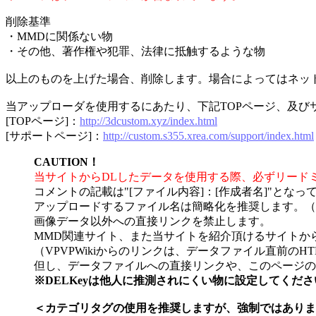
削除基準
・MMDに関係ない物
・その他、著作権や犯罪、法律に抵触するような物
以上のものを上げた場合、削除します。場合によってはネッ
当アップローダを使用するにあたり、下記TOPページ、及
[TOPページ]：
http://3dcustom.xyz/index.html
[サポートページ]：
http://custom.s355.xrea.com/support/index.html
CAUTION！
当サイトからDLしたデータを使用する際、必ずリード
コメントの記載は"[ファイル内容]：[作成者名]"となっ
アップロードするファイル名は簡略化を推奨します。（
画像データ以外への直接リンクを禁止します。
MMD関連サイト、また当サイトを紹介頂けるサイトか
（VPVPWikiからのリンクは、データファイル直前のH
但し、データファイルへの直接リンクや、このページの
※DELKeyは他人に推測されにくい物に設定してくだ
＜カテゴリタグの使用を推奨しますが、強制ではありま