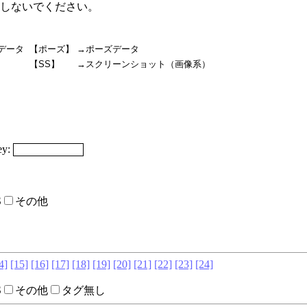
しないでください。
データ
【ポーズ】
→ポーズデータ
【SS】
→スクリーンショット（画像系）
y:
S
その他
4]
[15]
[16]
[17]
[18]
[19]
[20]
[21]
[22]
[23]
[24]
S
その他
タグ無し