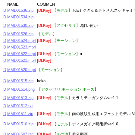
NAME
COMMENT
D
MMD01536.zip
[DLKey]
【モデル】
Tdaミクさん＆テトさんスケキャミワンピ
D
MMD01534.zip
D
MMD01530.zip
[DLKey]
【アクセサリ】
Jぽい何か
D
MMD01526.zip
【モデル】
D
MMD01524.mp4
[DLKey]
【モーション】
D
MMD01523.mp4
D
MMD01522.mp4
[DLKey]
【モーション】
a
D
MMD01521.mp4
[DLKey]
D
MMD01520.mp4
【モーション】
D
MMD01515.zip
koko
D
MMD01514.png
【アクセサリ,モーション,ポーズ】
D
MMD01513.zip
[DLKey]
【モデル】
カラミティガンダムver1.1
D
MMD01512.txt
D
MMD01511.zip
[DLKey]
【モデル】
雨の波紋生成用エフェクトモデル Ver
D
MMD01510.zip
[DLKey]
【モデル】
ディスガイア呪術師ver1.0
D
MMD01507.lzh
[DLKey]
【その他】
差分動画