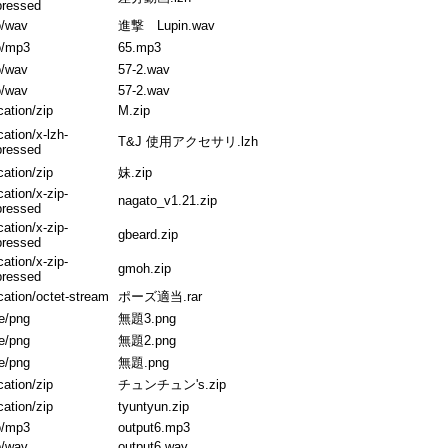
ressed
o/wav
進撃 Lupin.wav
o/mp3
65.mp3
o/wav
57-2.wav
o/wav
57-2.wav
cation/zip
M.zip
cation/x-lzh-
T&J 使用アクセサリ.lzh
ressed
cation/zip
妹.zip
cation/x-zip-
nagato_v1.21.zip
ressed
cation/x-zip-
gbeard.zip
ressed
cation/x-zip-
gmoh.zip
ressed
cation/octet-stream
ポーズ適当.rar
e/png
無題3.png
e/png
無題2.png
e/png
無題.png
cation/zip
チュンチュン's.zip
cation/zip
tyuntyun.zip
o/mp3
output6.mp3
o/wav
output6.wav