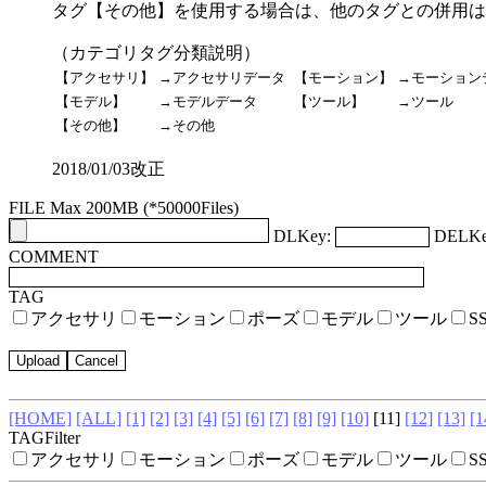
タグ【その他】を使用する場合は、他のタグとの併用は
（カテゴリタグ分類説明）
【アクセサリ】
→アクセサリデータ
【モーション】
→モーション
【モデル】
→モデルデータ
【ツール】
→ツール
【その他】
→その他
2018/01/03改正
FILE Max 200MB (*50000Files)
DLKey:
DELKe
COMMENT
TAG
アクセサリ
モーション
ポーズ
モデル
ツール
S
[HOME]
[ALL]
[1]
[2]
[3]
[4]
[5]
[6]
[7]
[8]
[9]
[10]
[11]
[12]
[13]
[1
TAGFilter
アクセサリ
モーション
ポーズ
モデル
ツール
S