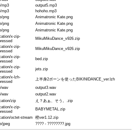
o/mp3
output5.mp3
o/mp3
hohoho.mp3
e/png
Animatronic Kate.png
e/png
Animatronic Kate.png
e/png
Animatronic Kate.png
cation/x-zip-
MikuMikuDance_v926.zip
ressed
cation/x-zip-
MikuMikuDance_v926.zip
ressed
cation/x-zip-
bed.zip
ressed
cation/x-zip-
jets.zip
ressed
cation/x-lzh-
上半身2ボーンを使ったBIKINIDANCE_ver.lzh
ressed
o/wav
output3.wav
o/wav
output2.wav
cation/zip
え？あぁ、そう。.zip
cation/x-zip-
BABYMETAL.zip
ressed
cation/octet-stream
橙ver1.12.zip
e/jpeg
???? - ????????.jpg