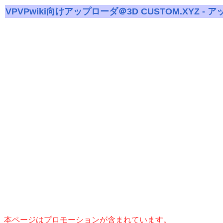
VPVPwiki向けアップローダ＠3D CUSTOM.XYZ - 
本ページはプロモーションが含まれています。