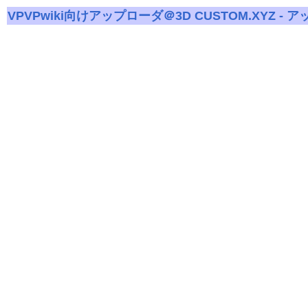
VPVPwiki向けアップローダ＠3D CUSTOM.XYZ - 