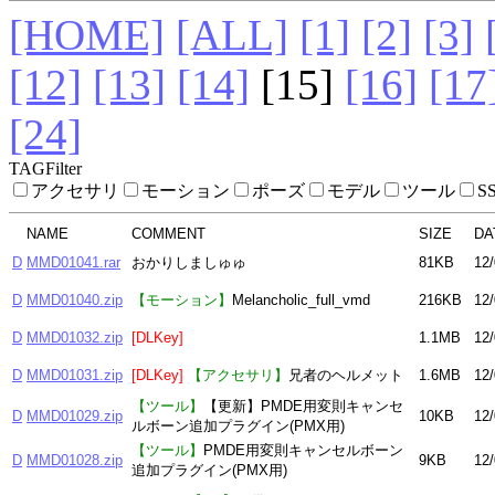
[HOME]
[ALL]
[1]
[2]
[3]
[12]
[13]
[14]
[15]
[16]
[17
[24]
TAGFilter
アクセサリ
モーション
ポーズ
モデル
ツール
S
NAME
COMMENT
SIZE
DA
D
MMD01041.rar
おかりしましゅゅ
81KB
12/
D
MMD01040.zip
【モーション】
Melancholic_full_vmd
216KB
12/
D
MMD01032.zip
[DLKey]
1.1MB
12/
D
MMD01031.zip
[DLKey]
【アクセサリ】
兄者のヘルメット
1.6MB
12/
【ツール】
【更新】PMDE用変則キャンセ
D
MMD01029.zip
10KB
12/
ルボーン追加プラグイン(PMX用)
【ツール】
PMDE用変則キャンセルボーン
D
MMD01028.zip
9KB
12/
追加プラグイン(PMX用)