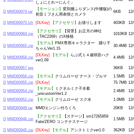
しょにとれーにんぐ」
【モーション】
変則腰ふりダンス(中腰版)の
D
MMD00974.rar
6KB
12/
初音ミフさん用表情とカメラ
D
MMD00970.lzh
[DLKey]
【アクセサリ】
お借りします
403KB
12/
【アクセサリ】
【背景】お正月の神社
D
MMD00969.zip
1010KB
12/
（TAC2269）のX移植
【モデル】
PMX専用キャラクター 踊り子
D
MMD00965.zip
30.4MB
12/
ちゃんVer1.15
[DLKey]
【モデル】
らぶ式１４歳弱音ハク
D
MMD00958.zip
4.4MB
12/
ver1.09
D
MMD00957.jpg
36KB
12/
D
MMD00956.zip
【モデル】
クリムローゼ ナース・ブルマ
1.5MB
12/
D
MMD00955.zip
[DLKey]
75.7MB
12/
【モデル】
ミクネルミク子水着
D
MMD00954.zip
2.4MB
12/
_unicustomVer1.2
D
MMD00952.zip
【モデル】
クリムローゼ スク水
1.0MB
12/
D
MMD00949.rar
MMDエンジン付ろくろ
20KB
12/
【アクセサリ】
【ステージ】sm17265959
D
MMD00946.zip
1.5MB
12/
Fate/ZERO コンテナステージ
D
MMD00945.zip
[DLKey]
【モデル】
アシストミクver1.0
362KB
12/