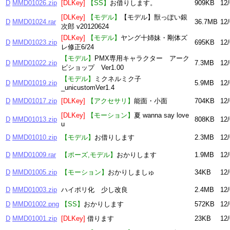
D
MMD01026.zip
[DLKey]
【SS】
お借りします。
909KB
12/
[DLKey]
【モデル】
【モデル】獣っぽい銀
D
MMD01024.rar
36.7MB
12/
次郎 v20120624
[DLKey]
【モデル】
ヤング十姉妹・剛体ズ
D
MMD01023.zip
695KB
12/
レ修正6/24
【モデル】
PMX専用キャラクター アーク
D
MMD01022.zip
7.3MB
12/
ビショップ Ver1.00
【モデル】
ミクネルミク子
D
MMD01019.zip
5.9MB
12/
_unicustomVer1.4
D
MMD01017.zip
[DLKey]
【アクセサリ】
能面・小面
704KB
12/
[DLKey]
【モーション】
夏 wanna say love
D
MMD01013.zip
808KB
12/
u
D
MMD01010.zip
【モデル】
お借りします
2.3MB
12/
D
MMD01009.rar
【ポーズ,モデル】
おかりします
1.9MB
12/
D
MMD01005.zip
【モーション】
おかりしましゅ
34KB
12/
D
MMD01003.zip
ハイポリ化 少し改良
2.4MB
12/
D
MMD01002.png
【SS】
おかりします
572KB
12/
D
MMD01001.zip
[DLKey]
借ります
23KB
12/