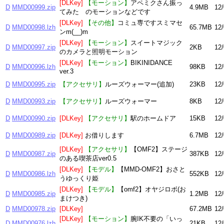
[DLKey]
【モーション】
アペミクさん振っ
D
MMD00999.zip
4.9MB
12/
てみた のモーションなどです
[DLKey]
【その他】
コミュ専ですスミマセ
D
MMD00998.lzh
65.7MB
12/
ンm(__)m
[DLKey]
【モーション】
スイートマジック
D
MMD00997.zip
2KB
12/
のカメラと照明モーション
[DLKey]
【モーション】
BIKINIDANCE
D
MMD00996.lzh
98KB
12/
ver.3
D
MMD00995.zip
【アクセサリ】
ルーズウォーマー(追加)
23KB
12/
D
MMD00993.zip
【アクセサリ】
ルーズウォーマー
8KB
12/
D
MMD00990.zip
[DLKey]
【アクセサリ】
駅のホームドア
15KB
12/
D
MMD00989.zip
[DLKey]
お借りします
6.7MB
12/
[DLKey]
【アクセサリ】
【OMF2】ステージ
D
MMD00987.zip
387KB
12/
のある喫茶店ver0.5
[DLKey]
【モデル】
【MMD-OMF2】おさと
D
MMD00986.lzh
552KB
12/
うゆっくり姫
[DLKey]
【モデル】
【omf2】オヤジロボ(お
D
MMD00985.zip
1.2MB
12/
まけつき)
D
MMD00978.zip
[DLKey]
67.2MB
12/
[DLKey]
【モーション】
腕IK不要の「いっ
D
MMD00976.lzh
21KB
12/