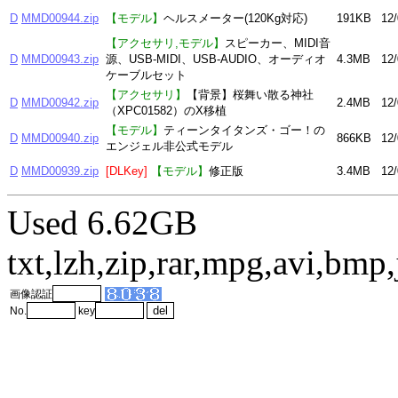
D
MMD00944.zip
【モデル】
ヘルスメーター(120Kg対応)
191KB
12/
【アクセサリ,モデル】
スピーカー、MIDI音
D
MMD00943.zip
源、USB-MIDI、USB-AUDIO、オーディオ
4.3MB
12/
ケーブルセット
【アクセサリ】
【背景】桜舞い散る神社
D
MMD00942.zip
2.4MB
12/
（XPC01582）のX移植
【モデル】
ティーンタイタンズ・ゴー！の
D
MMD00940.zip
866KB
12/
エンジェル非公式モデル
D
MMD00939.zip
[DLKey]
【モデル】
修正版
3.4MB
12/
Used 6.62GB
txt,lzh,zip,rar,mpg,avi,bm
画像認証
No.
key