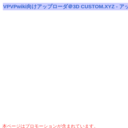
VPVPwiki向けアップローダ＠3D CUSTOM.XYZ - 
本ページはプロモーションが含まれています。