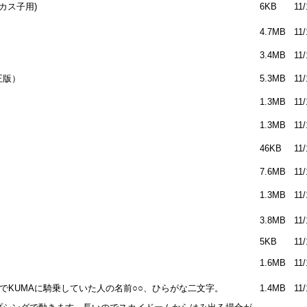
カス子用)
6KB
11/
4.7MB
11/
3.4MB
11/
正版）
5.3MB
11/
1.3MB
11/
1.3MB
11/
46KB
11/
7.6MB
11/
1.3MB
11/
3.8MB
11/
5KB
11/
1.6MB
11/
杯でKUMAに騎乗していた人の名前○○、ひらがな二文字。
1.4MB
11/