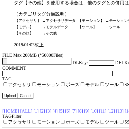
タグ【その他】を使用する場合は、他のタグとの併用は
（カテゴリタグ分類説明）
【アクセサリ】
→アクセサリデータ
【モーション】
→モーション
【モデル】
→モデルデータ
【ツール】
→ツール
【その他】
→その他
2018/01/03改正
FILE Max 200MB (*50000Files)
DLKey:
DELKe
COMMENT
TAG
アクセサリ
モーション
ポーズ
モデル
ツール
S
[HOME]
[ALL]
[1]
[2]
[3]
[4]
[5]
[6]
[7]
[8]
[9]
[10]
[11]
[12]
[13]
[1
TAGFilter
アクセサリ
モーション
ポーズ
モデル
ツール
S