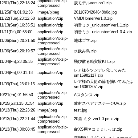
application/x-zip-
12/01(Thu),22:18:24
辰モデルversion1.zip
compressed
11/25(Fri),01:01:33
image/pjpeg
20110704204648b0c.jpg
11/22(Tue),23:12:58
application/zip
VMDHomerVer1.0.zip
11/13(Sun),16:35:51
application/zip
初音ミク_unicustomVer1.1.zip
11/11(Fri),00:55:00
application/zip
初音ミク_unicustomVer1.0.4.zip
application/x-zip-
11/06(Sun),20:21:50
地球ゴマ.zip
compressed
application/x-zip-
11/06(Sun),20:19:57
水飲み鳥.zip
compressed
application/x-zip-
11/04(Fri),23:05:35
飛び散る箱実験KIT.zip
compressed
レア様をツンデレ化してみた
11/04(Fri),00:31:18
application/zip
sm15982117.zip
レア様の天使の輪を描いてみたよ
11/03(Thu),23:01:15
application/zip
sm16061307.zip
application/x-zip-
10/21(Fri),01:56:50
Aスタンス.zip
compressed
10/15(Sat),15:01:54
application/zip
放射スペアナステージUV.zip
10/13(Thu),22:23:26
image/jpeg
test.jpg
application/x-zip-
10/13(Thu),22:21:44
20歳 ミク ver1.0 pmx.zip
compressed
application/x-zip-
10/13(Thu),00:08:45
rinXS用ネコミミしっぽ.zip
compressed
変則腰ふりダンス_さふぁーカメ