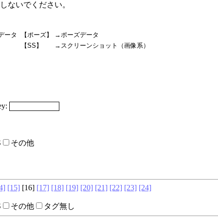
しないでください。
データ
【ポーズ】
→ポーズデータ
【SS】
→スクリーンショット（画像系）
y:
S
その他
4]
[15]
[16]
[17]
[18]
[19]
[20]
[21]
[22]
[23]
[24]
S
その他
タグ無し