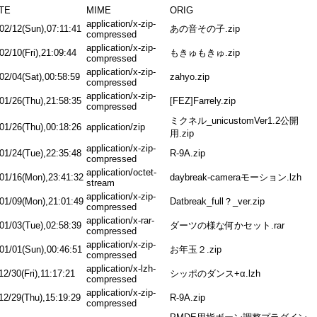
TE
MIME
ORIG
application/x-zip-
02/12(Sun),07:11:41
あの音その子.zip
compressed
application/x-zip-
02/10(Fri),21:09:44
もきゅもきゅ.zip
compressed
application/x-zip-
02/04(Sat),00:58:59
zahyo.zip
compressed
application/x-zip-
01/26(Thu),21:58:35
[FEZ]Farrely.zip
compressed
ミクネル_unicustomVer1.2公開
01/26(Thu),00:18:26
application/zip
用.zip
application/x-zip-
01/24(Tue),22:35:48
R-9A.zip
compressed
application/octet-
01/16(Mon),23:41:32
daybreak-cameraモーション.lzh
stream
application/x-zip-
01/09(Mon),21:01:49
Datbreak_full？_ver.zip
compressed
application/x-rar-
01/03(Tue),02:58:39
ダーツの様な何かセット.rar
compressed
application/x-zip-
01/01(Sun),00:46:51
お年玉２.zip
compressed
application/x-lzh-
12/30(Fri),11:17:21
シッポのダンス+α.lzh
compressed
application/x-zip-
12/29(Thu),15:19:29
R-9A.zip
compressed