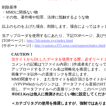
削除基準
・MMDに関係ない物
・その他、著作権や犯罪、法律に抵触するような物
以上のものを上げた場合、削除します。場合によってはネッ
当アップローダを使用するにあたり、下記TOPページ、及
[TOPページ]：
http://3dcustom.xyz/index.html
[サポートページ]：
http://custom.s355.xrea.com/support/index.html
CAUTION！
当サイトからDLしたデータを使用する際、必ずリード
コメントの記載は"[ファイル内容]：[作成者名]"となっ
アップロードするファイル名は簡略化を推奨します。（
画像データ以外への直接リンクを禁止します。
MMD関連サイト、また当サイトを紹介頂けるサイトか
（VPVPWikiからのリンクは、データファイル直前のH
但し、データファイルへの直接リンクや、このページの
※DELKeyは他人に推測されにくい物に設定してくだ
＜カテゴリタグの使用を推奨しますが、強制ではありま