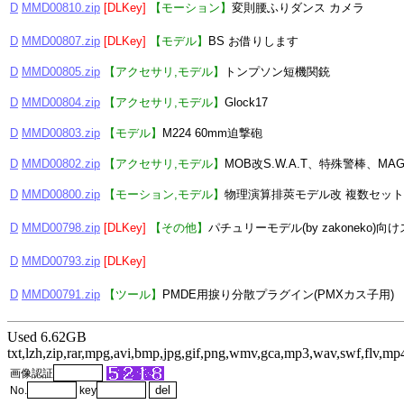
D
MMD00810.zip
[DLKey]
【モーション】
変則腰ふりダンス カメラ
D
MMD00807.zip
[DLKey]
【モデル】
BS お借りします
D
MMD00805.zip
【アクセサリ,モデル】
トンプソン短機関銃
D
MMD00804.zip
【アクセサリ,モデル】
Glock17
D
MMD00803.zip
【モデル】
M224 60mm迫撃砲
D
MMD00802.zip
【アクセサリ,モデル】
MOB改S.W.A.T、特殊警棒、MAGLIG
D
MMD00800.zip
【モーション,モデル】
物理演算排莢モデル改 複数セット
D
MMD00798.zip
[DLKey]
【その他】
パチュリーモデル(by zakoneko)
D
MMD00793.zip
[DLKey]
D
MMD00791.zip
【ツール】
PMDE用捩り分散プラグイン(PMXカス子用)
Used 6.62GB
txt,lzh,zip,rar,mpg,avi,bmp,jpg,gif,png,wmv,gca,mp3,wav,swf,flv,mp
画像認証
No.
key