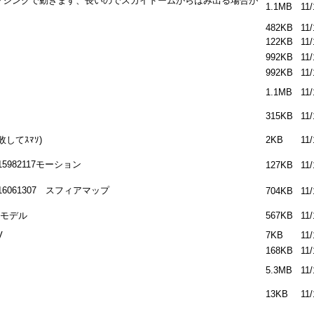
プシングで動きます、長いのでスカイドームからはみ出る場合が
1.1MB
11/
482KB
11/
122KB
11/
992KB
11/
992KB
11/
1.1MB
11/
315KB
11/
してｽﾏｿ)
2KB
11/
982117モーション
127KB
11/
061307 スフィアマップ
704KB
11/
クモデル
567KB
11/
V
7KB
11/
168KB
11/
5.3MB
11/
13KB
11/