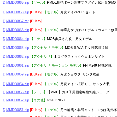
D
MMD00869.zip
【ツール】
PMDE用指ボーン調整プラグイン試用版(PMX
D
MMD00868.zip
[DLKey]
【モデル】
月読アイver1.05セット
D
MMD00867.rar
[DLKey]
D
MMD00866.zip
[DLKey]
【モデル】
赤座あかりぽいモデル（カスコ・修
D
MMD00864.zip
【モデル】
MOB歩兵さん改 男女モデル
D
MMD00863.zip
【アクセサリ,モデル】
MOB S.W.A.T 女性隊員追加
D
MMD00862.zip
【アクセサリ】
ホログラフィックウェポンサイト
D
MMD00861.zip
【アクセサリ,モーション,モデル】
FN M249 軽機関銃
D
MMD00859.zip
[DLKey]
【モデル】
月読ショウタ_サンタ衣装
D
MMD00854.zip
[DLKey]
【モデル】
月読アイ・桜野モモ_サンタ衣装
D
MMD00853.zip
【ツール】
【MME】カス子風固定幅輪郭線シェーダ
D
MMD00852.zip
【その他】
sm16370605
D
MMD00851.zip
[DLKey]
【モデル】
月の輪熊＆非熊セット keyは奥州