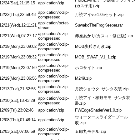
PMDE用指ボーン調整プラグイン
12/24(Sat),21:15:15
application/zip
(カス子用).zip
application/x-zip-
12/22(Thu),22:59:48
月読アイver1.05セット.zip
compressed
application/octet-
12/21(Wed),12:11:21
SuwakoTheFrogKeeper.rar
stream
application/x-zip-
12/21(Wed),07:27:17
赤座あかり(カスコ・修正版).zip
compressed
application/x-zip-
12/19(Mon),23:09:02
MOB歩兵さん改.zip
compressed
application/x-zip-
12/19(Mon),23:08:32
MOB_SWAT_V1_1.zip
compressed
application/x-zip-
12/19(Mon),23:07:59
ホロサイト.zip
compressed
application/x-zip-
12/19(Mon),23:06:56
M249.zip
compressed
application/x-zip-
12/13(Tue),21:52:55
月読ショウタ_サンタ衣装.zip
compressed
月読アイ・桜野モモ_サンタ衣
application/x-zip-
12/10(Sat),18:43:29
compressed
装.zip
12/09(Fri),23:02:46
application/zip
FWEdgeShaderVer1.0.zip
ウォータースライダープール
12/08(Thu),01:48:14
application/zip
改.zip
application/x-zip-
12/03(Sat),07:06:59
五郎丸モデル.zip
compressed