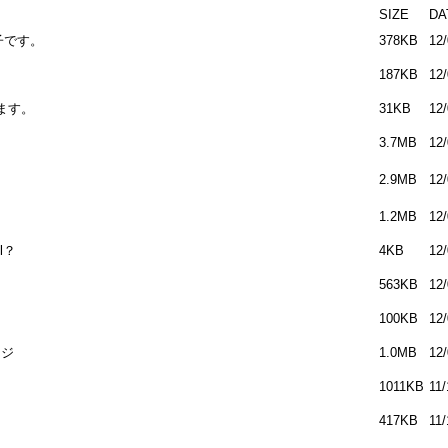
SIZE
DA
子です。
378KB
12/
187KB
12/
ます。
31KB
12/
3.7MB
12/
2.9MB
12/
1.2MB
12/
ll？
4KB
12/
563KB
12/
100KB
12/
ージ
1.0MB
12/
1011KB
11/
417KB
11/