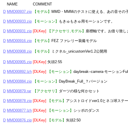
NAME
COMMENT
D
MMD00937.zip
【モデル】
MMD・MMMのテストに使える、あの音その
D
MMD00933.zip
【モーション】
もきゅもきゅ用モーションです。
D
MMD00931.zip
[DLKey]
【アクセサリ,モデル】
座標軸です。お借り致し
D
MMD00916.zip
【モデル】
FEZ ファレリー装備モデル
D
MMD00908.zip
【モデル】
ミクネル_unicustomVer1.2公開用
D
MMD00905.zip
[DLKey]
矢頭2:55
D
MMD00892.lzh
[DLKey]
【モーション】
daybreak--camera-モーションFu
D
MMD00884.zip
【モーション】
DayBreak_Full_？バージョン
D
MMD00879.rar
【アクセサリ】
ダーツの様な何かセット
D
MMD00878.zip
[DLKey]
【モデル】
アシストロイドver1.0とネコ球ステ
D
MMD00877.lzh
[DLKey]
【モーション】
シッポのダンス
D
MMD00876.zip
[DLKey]
【モデル】
矢頭2:50