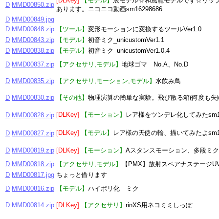
[DLKey]
【モデル】
辰モデル☆和風龍モデルです☆リッ
D
MMD00850.zip
あります。ニコニコ動画sm16298686
D
MMD00849.jpg
D
MMD00848.zip
【ツール】
変形モーションに変換するツールVer1.0
D
MMD00843.zip
【モデル】
初音ミク_unicustomVer1.1
D
MMD00838.zip
【モデル】
初音ミク_unicustomVer1.0.4
D
MMD00837.zip
【アクセサリ,モデル】
地球ゴマ No.A、No.D
D
MMD00835.zip
【アクセサリ,モーション,モデル】
水飲み鳥
D
MMD00830.zip
【その他】
物理演算の簡単な実験。飛び散る箱(何度も失敗
[DLKey]
【モーション】
レア様をツンデレ化してみたsm15
D
MMD00828.zip
[DLKey]
【モデル】
レア様の天使の輪、描いてみたよsm16
D
MMD00827.zip
D
MMD00819.zip
[DLKey]
【モーション】
Aスタンスモーション、多段ミ
D
MMD00818.zip
【アクセサリ,モデル】
【PMX】放射スペアナステージU
D
MMD00817.jpg
ちょっと借ります
D
MMD00816.zip
【モデル】
ハイポリ化 ミク
D
MMD00814.zip
[DLKey]
【アクセサリ】
rinXS用ネコミミしっぽ