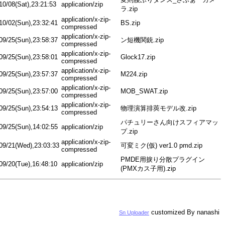
10/08(Sat),23:21:53
application/zip
ラ.zip
application/x-zip-
10/02(Sun),23:32:41
BS.zip
compressed
application/x-zip-
09/25(Sun),23:58:37
ン短機関銃.zip
compressed
application/x-zip-
09/25(Sun),23:58:01
Glock17.zip
compressed
application/x-zip-
09/25(Sun),23:57:37
M224.zip
compressed
application/x-zip-
09/25(Sun),23:57:00
MOB_SWAT.zip
compressed
application/x-zip-
09/25(Sun),23:54:13
物理演算排莢モデル改.zip
compressed
パチュリーさん向けスフィアマッ
09/25(Sun),14:02:55
application/zip
プ.zip
application/x-zip-
09/21(Wed),23:03:33
可変ミク(仮) ver1.0 pmd.zip
compressed
PMDE用捩り分散プラグイン
09/20(Tue),16:48:10
application/zip
(PMXカス子用).zip
customized By nanashi
Sn Uploader