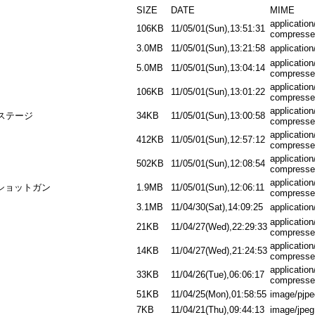
SIZE
DATE
MIME
application
106KB
11/05/01(Sun),13:51:31
compresse
3.0MB
11/05/01(Sun),13:21:58
application
application
5.0MB
11/05/01(Sun),13:04:14
compresse
application
106KB
11/05/01(Sun),13:01:22
compresse
application
ステージ
34KB
11/05/01(Sun),13:00:58
compresse
application
412KB
11/05/01(Sun),12:57:12
compresse
application
502KB
11/05/01(Sun),12:08:54
compresse
application
トショットガン
1.9MB
11/05/01(Sun),12:06:11
compresse
3.1MB
11/04/30(Sat),14:09:25
application
application
21KB
11/04/27(Wed),22:29:33
compresse
application
14KB
11/04/27(Wed),21:24:53
compresse
application
33KB
11/04/26(Tue),06:06:17
compresse
51KB
11/04/25(Mon),01:58:55
image/pjpe
7KB
11/04/21(Thu),09:44:13
image/jpeg