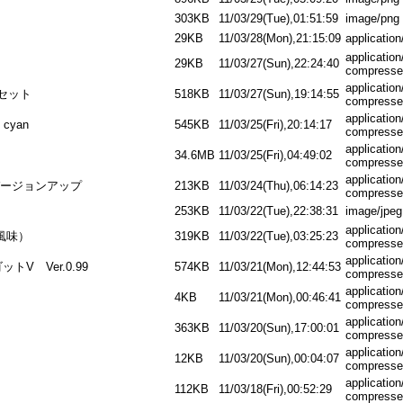
303KB
11/03/29(Tue),01:51:59
image/png
29KB
11/03/28(Mon),21:15:09
application
application
29KB
11/03/27(Sun),22:24:40
compresse
application
ンセット
518KB
11/03/27(Sun),19:14:55
compresse
application
cyan
545KB
11/03/25(Fri),20:14:17
compresse
application
34.6MB
11/03/25(Fri),04:49:02
compresse
application
バージョンアップ
213KB
11/03/24(Thu),06:14:23
compresse
253KB
11/03/22(Tue),22:38:31
image/jpeg
application
風味）
319KB
11/03/22(Tue),03:25:23
compresse
application
トV Ver.0.99
574KB
11/03/21(Mon),12:44:53
compresse
application
4KB
11/03/21(Mon),00:46:41
compresse
application
363KB
11/03/20(Sun),17:00:01
compresse
application
12KB
11/03/20(Sun),00:04:07
compresse
application
112KB
11/03/18(Fri),00:52:29
compresse