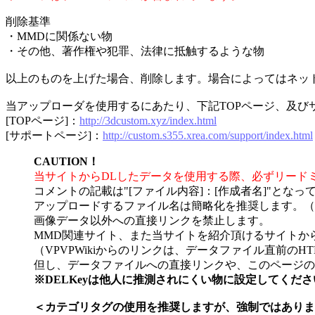
削除基準
・MMDに関係ない物
・その他、著作権や犯罪、法律に抵触するような物
以上のものを上げた場合、削除します。場合によってはネッ
当アップローダを使用するにあたり、下記TOPページ、及
[TOPページ]：
http://3dcustom.xyz/index.html
[サポートページ]：
http://custom.s355.xrea.com/support/index.html
CAUTION！
当サイトからDLしたデータを使用する際、必ずリード
コメントの記載は"[ファイル内容]：[作成者名]"となっ
アップロードするファイル名は簡略化を推奨します。（
画像データ以外への直接リンクを禁止します。
MMD関連サイト、また当サイトを紹介頂けるサイトか
（VPVPWikiからのリンクは、データファイル直前のH
但し、データファイルへの直接リンクや、このページの
※DELKeyは他人に推測されにくい物に設定してくだ
＜カテゴリタグの使用を推奨しますが、強制ではありま