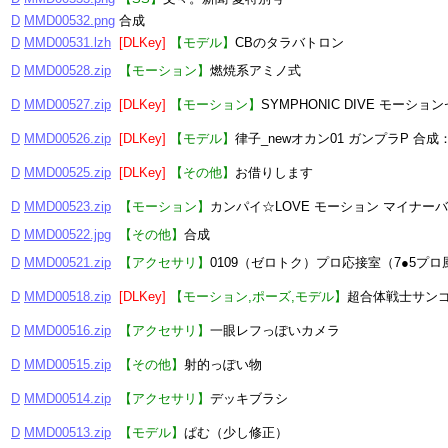
D
MMD00532.png
合成
D
MMD00531.lzh
[DLKey]
【モデル】
CBのタラバトロン
D
MMD00528.zip
【モーション】
燃焼系アミノ式
D
MMD00527.zip
[DLKey]
【モーション】
SYMPHONIC DIVE モーショ
D
MMD00526.zip
[DLKey]
【モデル】
律子_newオカン01 ガンプラP 合成：
D
MMD00525.zip
[DLKey]
【その他】
お借りします
D
MMD00523.zip
【モーション】
カンパイ☆LOVE モーション マイナー
D
MMD00522.jpg
【その他】
合成
D
MMD00521.zip
【アクセサリ】
0109（ゼロトク）プロ応接室（7●5プロ
D
MMD00518.zip
[DLKey]
【モーション,ポーズ,モデル】
超合体戦士サンゴッ
D
MMD00516.zip
【アクセサリ】
一眼レフっぽいカメラ
D
MMD00515.zip
【その他】
射的っぽい物
D
MMD00514.zip
【アクセサリ】
デッキブラシ
D
MMD00513.zip
【モデル】
ぱむ（少し修正）