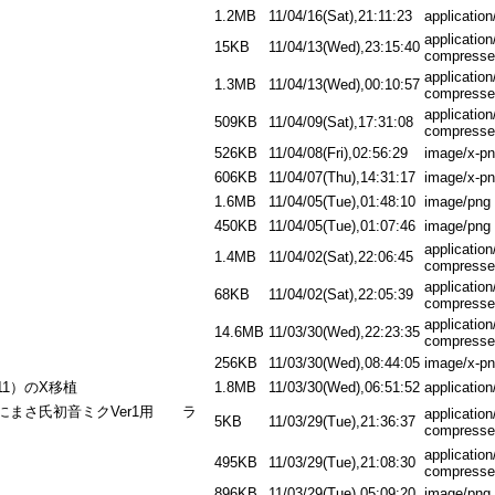
1.2MB
11/04/16(Sat),21:11:23
applicatio
application
15KB
11/04/13(Wed),23:15:40
compresse
application
1.3MB
11/04/13(Wed),00:10:57
compresse
application
509KB
11/04/09(Sat),17:31:08
compresse
）
526KB
11/04/08(Fri),02:56:29
image/x-p
606KB
11/04/07(Thu),14:31:17
image/x-p
1.6MB
11/04/05(Tue),01:48:10
image/png
450KB
11/04/05(Tue),01:07:46
image/png
application
1.4MB
11/04/02(Sat),22:06:45
compresse
application
68KB
11/04/02(Sat),22:05:39
compresse
application
14.6MB
11/03/30(Wed),22:23:35
compresse
256KB
11/03/30(Wed),08:44:05
image/x-p
11）のX移植
1.8MB
11/03/30(Wed),06:51:52
application
にまさ氏初音ミクVer1用 ラ
application
5KB
11/03/29(Tue),21:36:37
compresse
application
495KB
11/03/29(Tue),21:08:30
compresse
896KB
11/03/29(Tue),05:09:20
image/png