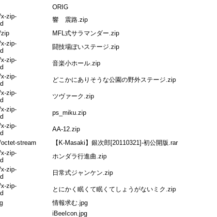
ORIG
/x-zip-
響 震路.zip
d
/zip
MFL式サラマンダー.zip
/x-zip-
闘技場ぽいステージ.zip
d
/x-zip-
音楽小ホール.zip
d
/x-zip-
どこかにありそうな公園の野外ステージ.zip
d
/x-zip-
ツヴァーク.zip
d
/x-zip-
ps_miku.zip
d
/x-zip-
AA-12.zip
d
/octet-stream
【K-Masaki】銀次郎[20110321]-初公開版.rar
/x-zip-
ホンダラ行進曲.zip
d
/x-zip-
日常式ジャンケン.zip
d
/x-zip-
とにかく眠くて眠くてしょうがないミク.zip
d
g
情報求む.jpg
iBeeIcon.jpg