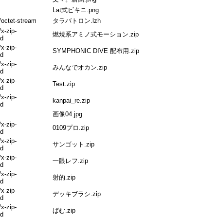
Lat式ビキニ.png
/octet-stream
タラバトロン.lzh
/x-zip-
燃焼系アミノ式モーション.zip
d
/x-zip-
SYMPHONIC DIVE 配布用.zip
d
/x-zip-
みんなでオカン.zip
d
/x-zip-
Test.zip
d
/x-zip-
kanpai_re.zip
d
画像04.jpg
/x-zip-
0109プロ.zip
d
/x-zip-
サンゴット.zip
d
/x-zip-
一眼レフ.zip
d
/x-zip-
射的.zip
d
/x-zip-
デッキブラシ.zip
d
/x-zip-
ぱむ.zip
d