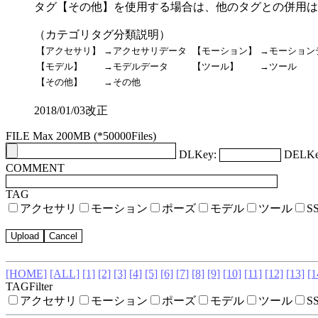
タグ【その他】を使用する場合は、他のタグとの併用は
（カテゴリタグ分類説明）
【アクセサリ】
→アクセサリデータ
【モーション】
→モーション
【モデル】
→モデルデータ
【ツール】
→ツール
【その他】
→その他
2018/01/03改正
FILE Max 200MB (*50000Files)
DLKey:
DELKe
COMMENT
TAG
アクセサリ
モーション
ポーズ
モデル
ツール
S
[HOME]
[ALL]
[1]
[2]
[3]
[4]
[5]
[6]
[7]
[8]
[9]
[10]
[11]
[12]
[13]
[1
TAGFilter
アクセサリ
モーション
ポーズ
モデル
ツール
S