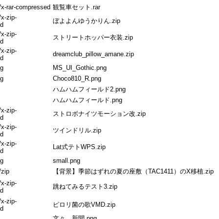
n/x-rar-compressed
観覧車セット.rar
/x-zip-
ぼよよんゆうかりん.zip
d
/x-zip-
ストリートホッパー衣装.zip
d
/x-zip-
dreamclub_pillow_amane.zip
d
ng
MS_UI_Gothic.png
ng
Choco810_R.png
ハムハムフィールド2.png
ハムハムフィールド.png
/x-zip-
ストロボナイツモーション改.zip
d
/x-zip-
ツインドリル.zip
d
/x-zip-
Lat式テトWPS.zip
d
ng
small.png
/zip
【背景】季節はずれの夏の座敷（TAC1411）のX移植.zip
/x-zip-
跳ねてみるテスト3.zip
d
/x-zip-
ピロリ菌の歌VMD.zip
d
文々。新聞.png