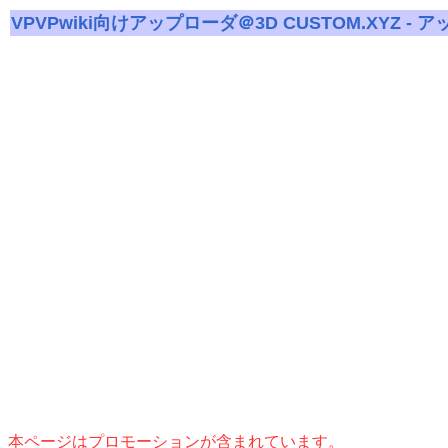
VPVPwiki向けアップローダ＠3D CUSTOM.XYZ - 
本ページはプロモーションが含まれています。