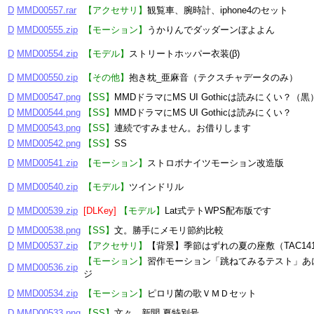
D
MMD00557.rar
【アクセサリ】
観覧車、腕時計、iphone4のセット
D
MMD00555.zip
【モーション】
うかりんでダッダーンぼよよん
D
MMD00554.zip
【モデル】
ストリートホッパー衣装(β)
D
MMD00550.zip
【その他】
抱き枕_亜麻音（テクスチャデータのみ）
D
MMD00547.png
【SS】
MMDドラマにMS UI Gothicは読みにくい？（黒
D
MMD00544.png
【SS】
MMDドラマにMS UI Gothicは読みにくい？
D
MMD00543.png
【SS】
連続ですみません。お借りします
D
MMD00542.png
【SS】
SS
D
MMD00541.zip
【モーション】
ストロボナイツモーション改造版
D
MMD00540.zip
【モデル】
ツインドリル
D
MMD00539.zip
[DLKey]
【モデル】
Lat式テトWPS配布版です
D
MMD00538.png
【SS】
文。勝手にメモリ節約比較
D
MMD00537.zip
【アクセサリ】
【背景】季節はずれの夏の座敷（TAC14
【モーション】
習作モーション「跳ねてみるテスト」あ
D
MMD00536.zip
ジ
D
MMD00534.zip
【モーション】
ピロリ菌の歌ＶＭＤセット
D
MMD00533.png
【SS】
文々。新聞 夏特別号