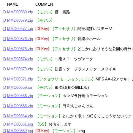
NAME
COMMENT
D
MMD00580.zip
【モデル】
響 震路
D
MMD00579.zip
【モデル】
D
MMD00577.zip
[DLKey]
【アクセサリ】
闘技場ぽいステージ
D
MMD00576.zip
[DLKey]
【アクセサリ】
音楽小ホール
D
MMD00575.zip
[DLKey]
【アクセサリ】
どこかにありそうな公園の野外
D
MMD00574.zip
【モデル】
Ｌ級ＡＴ ツヴァーク
D
MMD00573.zip
【モデル】
初音ミク プラスチック・スタイル
D
MMD00571.zip
【アクセサリ,モーション,モデル】
MPS AA-12アサル
D
MMD00569.rar
【モデル】
銀次郎(初公開LE版)
D
MMD00566.zip
【モーション】
ホンダラ行進曲モーション
D
MMD00565.zip
【モーション】
日常式じゃんけん
D
MMD00564.zip
【モーション】
とにかく眠くて眠くてしょうがないミク
D
MMD00561.jpg
【SS】
お借りします
D
MMD00559.jpg
[DLKey]
【モーション】
omg