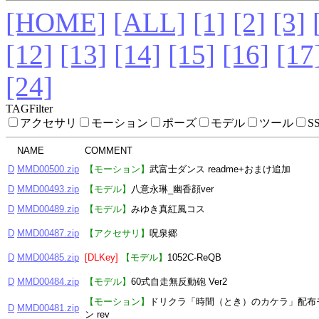
[HOME]
[ALL]
[1]
[2]
[3]
[12]
[13]
[14]
[15]
[16]
[17
[24]
TAGFilter
アクセサリ
モーション
ポーズ
モデル
ツール
S
NAME
COMMENT
D
MMD00500.zip
【モーション】
武富士ダンス readme+おまけ追加
D
MMD00493.zip
【モデル】
八意永琳_幽香顔ver
D
MMD00489.zip
【モデル】
みゆき真紅風コス
D
MMD00487.zip
【アクセサリ】
呪泉郷
D
MMD00485.zip
[DLKey]
【モデル】
1052C-ReQB
D
MMD00484.zip
【モデル】
60式自走無反動砲 Ver2
【モーション】
ドリクラ「時間（とき）のカケラ」配布
D
MMD00481.zip
ン rev