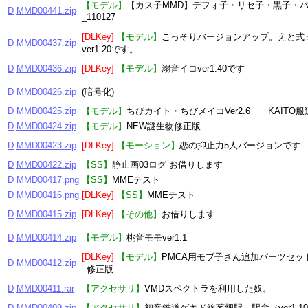
【モデル】
【カス子MMD】デフォ子・リセ子・黒子・
D
MMD00441.zip
_110127
[DLKey]
【モデル】
こっそりバージョンアップ。えと式
D
MMD00437.zip
ver1.20です。
D
MMD00436.zip
[DLKey]
【モデル】
溺音イコver1.40です
D
MMD00426.zip
(暗号化)
D
MMD00425.zip
【モデル】
ちびカイト・ちびメイコVer2.6 KAITO服
D
MMD00424.zip
【モデル】
NEW謎生物修正版
D
MMD00423.zip
[DLKey]
【モーション】
恋の抑止力5人バージョンです
D
MMD00422.zip
【SS】
静止画03ログ お借りします
D
MMD00417.png
【SS】
MMEテスト
D
MMD00416.png
[DLKey]
【SS】
MMEテスト
D
MMD00415.zip
[DLKey]
【その他】
お借りします
D
MMD00414.zip
【モデル】
桃音モモver1.1
[DLKey]
【モデル】
PMCA用モブ子さん追加パーツセッ
D
MMD00412.zip
_修正版
D
MMD00411.rar
【アクセサリ】
VMDスペクトラを利用した奴。
D
MMD00409.zip
【アクセサリ】
初音鉄道ゲキド線葱畑駅 駅舎（ver1.1