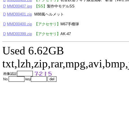
D
MMD00407.jpg
【SS】
製作中モデルSS
D
MMD00401.zip
M88風ヘルメット
D
MMD00400.zip
【アクセサリ】
M67手榴弾
D
MMD00399.zip
【アクセサリ】
AK-47
Used 6.62GB
txt,lzh,zip,rar,mpg,avi,bm
画像認証
No.
key