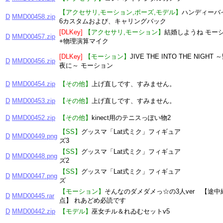
【アクセサリ,モーション,ポーズ,モデル】
ハンディーバイ
D
MMD00458.zip
6カスタムおよび、キャリングバック
[DLKey]
【アクセサリ,モーション】
結婚しようね モ
D
MMD00457.zip
+物理演算マイク
[DLKey]
【モーション】
JIVE THE INTO THE NIGHT
D
MMD00456.zip
夜に～ モーション
D
MMD00454.zip
【その他】
上げ直しです、すみません。
D
MMD00453.zip
【その他】
上げ直しです、すみません。
D
MMD00452.zip
【その他】
kinect用のテニスっぽい物2
【SS】
グッスマ「Lat式ミク」フィギュア 
D
MMD00449.png
ズ3
【SS】
グッスマ「Lat式ミク」フィギュア 
D
MMD00448.png
ズ2
【SS】
グッスマ「Lat式ミク」フィギュア 
D
MMD00447.png
ズ
【モーション】
そんなのダメダメっ☆の3人ver 【途中
D
MMD00445.rar
点】 れあどめ必読です
D
MMD00442.zip
【モデル】
巫女チル＆れゐむセットv5