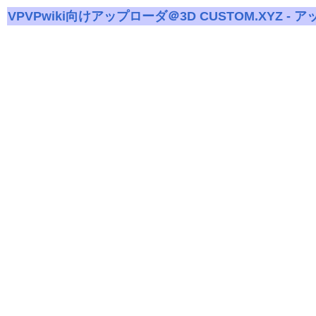
VPVPwiki向けアップローダ＠3D CUSTOM.XYZ - 