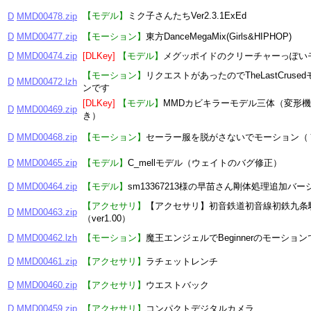
【モデル】
ミク子さんたちVer2.3.1ExEd
D
MMD00478.zip
D
MMD00477.zip
【モーション】
東方DanceMegaMix(Girls&HIPHOP)
D
MMD00474.zip
[DLKey]
【モデル】
メグッポイドのクリーチャーっぽい
【モーション】
リクエストがあったのでTheLastCruse
D
MMD00472.lzh
ンです
[DLKey]
【モデル】
MMDカビキラーモデル三体（変形
D
MMD00469.zip
き）
D
MMD00468.zip
【モーション】
セーラー服を脱がさないでモーション（
D
MMD00465.zip
【モデル】
C_mellモデル（ウェイトのバグ修正）
D
MMD00464.zip
【モデル】
sm13367213様の早苗さん剛体処理追加バー
【アクセサリ】
【アクセサリ】初音鉄道初音線初鉄九条
D
MMD00463.zip
（ver1.00）
D
MMD00462.lzh
【モーション】
魔王エンジェルでBeginnerのモーション
D
MMD00461.zip
【アクセサリ】
ラチェットレンチ
D
MMD00460.zip
【アクセサリ】
ウエストバック
D
MMD00459.zip
【アクセサリ】
コンパクトデジタルカメラ