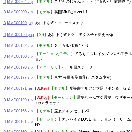
【モデル】
こどものじかんセット（全部いり+前髪物理)
D
MMD00204.zip
D
MMD00200.zip
【モデル】
英国Mk1戦車ver1.1
D
MMD00199.jpg
あにまさ式ミク+テクスチャ
D
MMD00196.png
【SS】
あにまさ式ミク テクスチャ変更画像
D
MMD00182.zip
【モデル】
ＧＴＡ版河城にとり
【モーション,モデル】
てるもこブレイクダンスのモデル
D
MMD00180.zip
ョン
D
MMD00178.zip
【アクセサリ】
ホール風ステージ
D
MMD00177.zip
【モデル】
東方 軽量版聖白蓮(カスタム少女)
D
MMD00171.rar
[DLKey]
【モデル】
魔導書アルアジフ足リボン修正版２
[DLKey]
【モーション】
霊夢ちゃんマジ霊夢 ウザモー
D
MMD00169.zip
+カメラセット
D
MMD00168.zip
【モデル】
巫女チルノセットv3
【モーション】
カンパイ☆LOVE モーション（ドリー
D
MMD00161.zip
rev
D
MMD00160.zip
[DLKey]
【その他】
Miku Mouse-Upgraded twice into 201