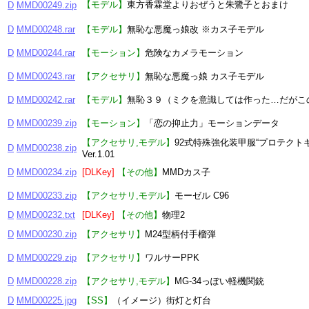
【モデル】
東方香霖堂よりおぜうと朱鷺子とおまけ
D
MMD00249.zip
D
MMD00248.rar
【モデル】
無恥な悪魔っ娘改 ※カス子モデル
D
MMD00244.rar
【モーション】
危険なカメラモーション
D
MMD00243.rar
【アクセサリ】
無恥な悪魔っ娘 カス子モデル
D
MMD00242.rar
【モデル】
無恥３９（ミクを意識しては作った…だがこ
D
MMD00239.zip
【モーション】
「恋の抑止力」モーションデータ
【アクセサリ,モデル】
92式特殊強化装甲服“プロテクトギ
D
MMD00238.zip
Ver.1.01
D
MMD00234.zip
[DLKey]
【その他】
MMDカス子
D
MMD00233.zip
【アクセサリ,モデル】
モーゼル C96
D
MMD00232.txt
[DLKey]
【その他】
物理2
D
MMD00230.zip
【アクセサリ】
M24型柄付手榴弾
D
MMD00229.zip
【アクセサリ】
ワルサーPPK
D
MMD00228.zip
【アクセサリ,モデル】
MG-34っぽい軽機関銃
D
MMD00225.jpg
【SS】
（イメージ）街灯と灯台