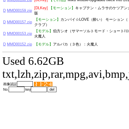
[DLKey]
【モーション】
キャプテン・ムラサのケツアン
D
MMD00159.zip
版
【モーション】
カンパイ☆LOVE（酔い） モーション
D
MMD00157.zip
クラブ）
【モデル】
伯方シオ（サマーソルトモード・ショート/
D
MMD00153.zip
火魔人
D
MMD00152.zip
【モデル】
アルパカ（３色）：火魔人
Used 6.62GB
txt,lzh,zip,rar,mpg,avi,bm
画像認証
No.
key