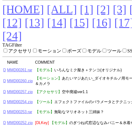
[HOME]
[ALL]
[1]
[2]
[3]
[12]
[13]
[14]
[15]
[16]
[17
[24]
TAGFilter
アクセサリ
モーション
ポーズ
モデル
ツール
S
NAME
COMMENT
D
MMD00261.rar
【モデル】
いろんなミク擬き＋テンコ(オリジナル)
【モーション】
あたいマジあたい_ダイオキチルノ用モ
D
MMD00260.zip
＆カメラ
D
MMD00257.zip
【アクセサリ】
空中廃墟ver1.1
D
MMD00254.zip
【ツール】
エフェクトファイルのパラメータとテクニッ
D
MMD00253.rar
【モデル】
無恥なマリオネット三姉妹？
D
MMD00252.zip
[DLKey]
【モデル】
のぎつね式窓辺ななみバニー＆水着