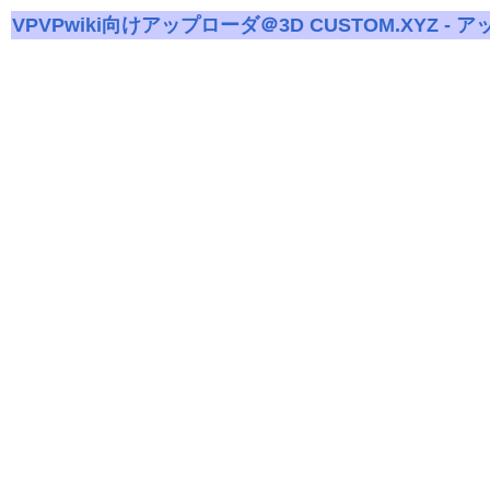
VPVPwiki向けアップローダ＠3D CUSTOM.XYZ - 