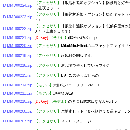
【アクセサリ】
【銀匙村追加オプション】防波堤と灯台
D
MMD00224.zip
（昼夜セット）
【アクセサリ】
【銀匙村追加オプション】街灯キット（
D
MMD00223.zip
ト）
【アクセサリ】
【銀匙村選択オプション】低解像度海水
D
MMD00222.zip
チャ（上書きします）
D
MMD00221.zip
[DLKey]
【その他】
(暗号化)みくmqo
D
MMD00220.zip
【アクセサリ】
MikuMikuEffectのエフェクトファイル
D
MMD00219.zip
【アクセサリ】
銀匙村公開版です。
D
MMD00218.zip
【アクセサリ】
演芸場で使われているマイク
D
MMD00215.rar
【アクセサリ】
B★RSの炎っぽいもの
D
MMD00214.zip
【モデル】
六脚化ハニーリリーVer.1.0
D
MMD00211.zip
【モデル】
謎生物0919
D
MMD00210.zip
[DLKey]
【モデル】
のぎつね式窓辺ななみVer1.6
D
MMD00208.zip
【アクセサリ】
ご馳走セット（食べ物約３０品＋α）：
D
MMD00207.zip
【アクセサリ】
Ｒ・Ｈ・ステージ