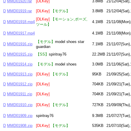
D
MMD01920.rar
[DLKey]
3.8MB
21/12/04(Sat),
D
MMD01919.rar
[DLKey]
【モデル】
3.8MB
21/12/04(Sat),
[DLKey]
【モーション,ポーズ,
D
MMD01918.mp4
4.1MB
21/11/08(Mon)
ツール】
D
MMD01917.mp4
4.1MB
21/11/08(Mon)
【モデル】
model shoes star
D
MMD01916.zip
7.1MB
21/11/07(Sun)
guardian
D
MMD01915.zip
【SS】
spiritray76
22.2MB
21/11/07(Sun)
D
MMD01914.zip
【モデル】
model shoes
3.0MB
21/11/06(Sat),
D
MMD01913.zip
[DLKey]
【モデル】
95KB
21/09/25(Sat),
D
MMD01912.zip
[DLKey]
704KB
21/09/21(Tue)
D
MMD01911.zip
[DLKey]
704KB
21/09/21(Tue)
D
MMD01910.zip
[DLKey]
【モデル】
727KB
21/09/09(Thu)
D
MMD01909.zip
spiritray76
9.3MB
21/07/27(Tue)
D
MMD01908.zip
[DLKey]
【モデル】
535KB
21/07/10(Sat),