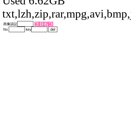
Used 6.62GB
txt,lzh,zip,rar,mpg,avi,bm
画像認証
No.
key