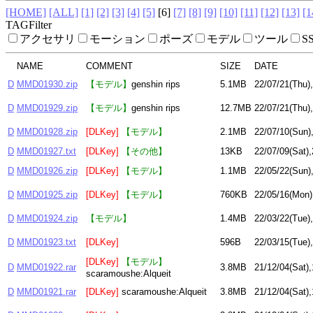
[HOME]
[ALL]
[1]
[2]
[3]
[4]
[5]
[6]
[7]
[8]
[9]
[10]
[11]
[12]
[13]
[1
TAGFilter
アクセサリ
モーション
ポーズ
モデル
ツール
S
NAME
COMMENT
SIZE
DATE
D
MMD01930.zip
【モデル】
genshin rips
5.1MB
22/07/21(Thu)
D
MMD01929.zip
【モデル】
genshin rips
12.7MB
22/07/21(Thu)
D
MMD01928.zip
[DLKey]
【モデル】
2.1MB
22/07/10(Sun)
D
MMD01927.txt
[DLKey]
【その他】
13KB
22/07/09(Sat),
D
MMD01926.zip
[DLKey]
【モデル】
1.1MB
22/05/22(Sun)
D
MMD01925.zip
[DLKey]
【モデル】
760KB
22/05/16(Mon)
D
MMD01924.zip
【モデル】
1.4MB
22/03/22(Tue)
D
MMD01923.txt
[DLKey]
596B
22/03/15(Tue)
[DLKey]
【モデル】
D
MMD01922.rar
3.8MB
21/12/04(Sat),
scaramoushe:Alqueit
D
MMD01921.rar
[DLKey]
scaramoushe:Alqueit
3.8MB
21/12/04(Sat),