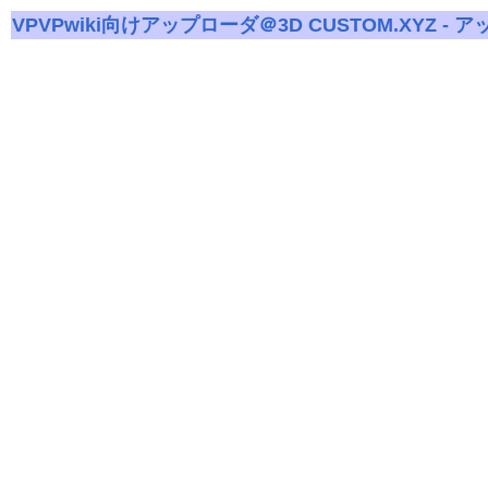
VPVPwiki向けアップローダ＠3D CUSTOM.XYZ - 