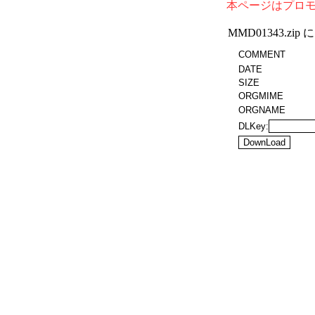
本ページはプロ
MMD01343.z
COMMENT
DATE
SIZE
ORGMIME
ORGNAME
DLKey: