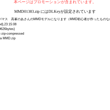
本ページはプロモーションが含まれています。
MMD01383.zip にはDLKeyが設定されています
バマス 高峯のあさんのMMDモデルになります（MMD初心者が作ったもの
d),23:15:08
9626bytes)
/x-zip-compressed
oa MMD.zip