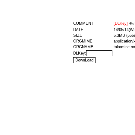
COMMENT
[DLKey]
モ
DATE
14/05/14(We
SIZE
5.3MB (556
ORGMIME
application
ORGNAME
takamine n
DLKey: