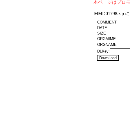
本ページはプロ
MMD01798.z
COMMENT
DATE
SIZE
ORGMIME
ORGNAME
DLKey: