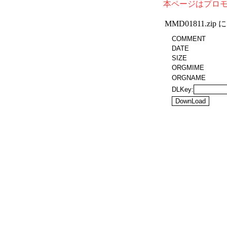
本ページはプロ
MMD01811.z
COMMENT
DATE
SIZE
ORGMIME
ORGNAME
DLKey: