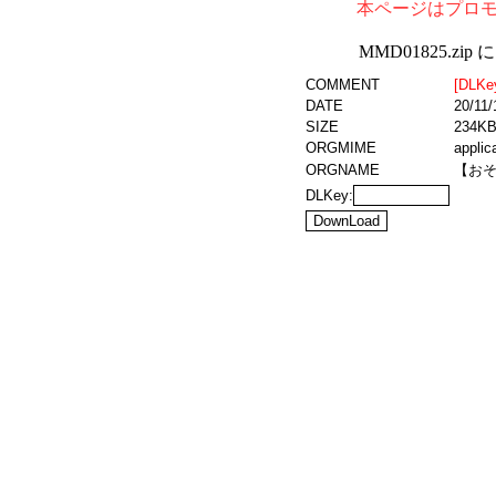
本ページはプロ
MMD01825.z
COMMENT
[DLKe
DATE
20/11/
SIZE
234KB
ORGMIME
applic
ORGNAME
【おそ
DLKey: