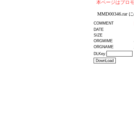
本ページはプロ
MMD00346.r
COMMENT
DATE
SIZE
ORGMIME
ORGNAME
DLKey: