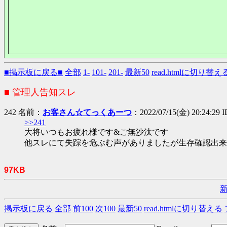
■掲示板に戻る■
全部
1-
101-
201-
最新50
read.htmlに切り替え
■ 管理人告知スレ
242 名前：
お客さん☆てっくあーつ
：2022/07/15(金) 20:24:29 
>>241
大将いつもお疲れ様です&ご無沙汰です
他スレにて失踪を危ぶむ声がありましたが生存確認出来
97KB
掲示板に戻る
全部
前100
次100
最新50
read.htmlに切り替える