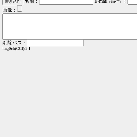
名前：
E-mail
：
（省略可）
画像：
削除パス：
img0ch(CGI)/2.1