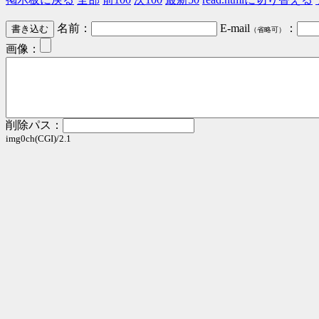
名前：
E-mail
：
（省略可）
画像：
削除パス：
img0ch(CGI)/2.1