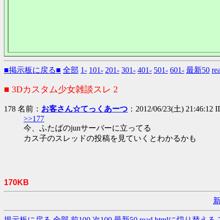
■掲示板に戻る■
全部
1-
101-
201-
301-
401-
501-
601-
最新50
r
■ 3Dカスタム少女雑談スレ 2
178 名前：
お客さん☆てっくあーつ
：2012/06/23(土) 21:46:12 I
>>177
今、ふたばのjunサーバーに立ってる
カス子のスレッドの投稿を見ていくとわかるかも
170KB
掲示板に戻る
全部
前100
次100
最新50
read.htmlに切り替える