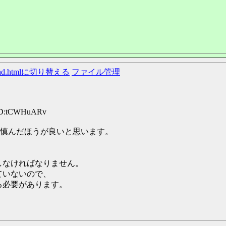
ead.htmlに切り替える
ファイル管理
 ID:tCWHuARv
慎んだほうが良いと思います。
しなければなりません。
ていないので、
る必要があります。