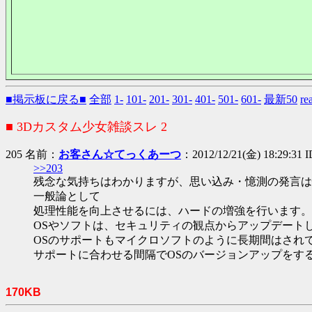
■掲示板に戻る■
全部
1-
101-
201-
301-
401-
501-
601-
最新50
r
■ 3Dカスタム少女雑談スレ 2
205 名前：
お客さん☆てっくあーつ
：2012/12/21(金) 18:29:31
>>203
残念な気持ちはわかりますが、思い込み・憶測の発言は
一般論として
処理性能を向上させるには、ハードの増強を行います。
OSやソフトは、セキュリティの観点からアップデート
OSのサポートもマイクロソフトのように長期間はされ
サポートに合わせる間隔でOSのバージョンアップをす
170KB