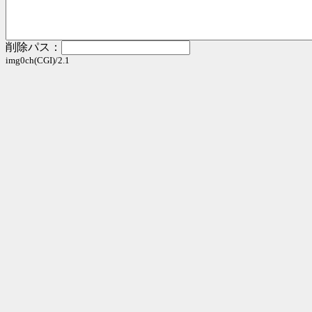
削除パス：
img0ch(CGI)/2.1