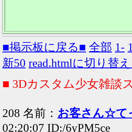
■掲示板に戻る■
全部
1-
新50
read.htmlに切り替
■ 3Dカスタム少女雑談ス
208 名前：
お客さん☆て
02:20:07 ID:/6yPM5ce