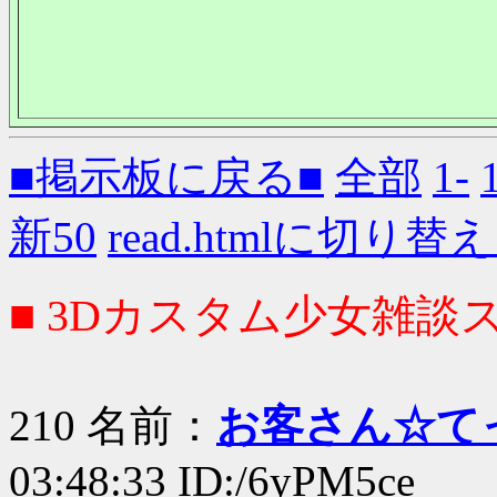
■掲示板に戻る■
全部
1-
新50
read.htmlに切り替
■ 3Dカスタム少女雑談ス
210 名前：
お客さん☆て
03:48:33 ID:/6yPM5ce