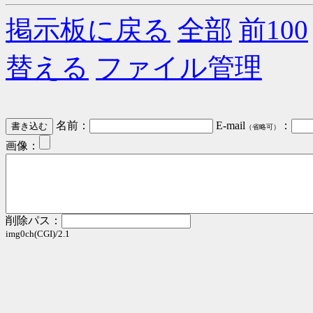
掲示板に戻る
全部
前100
替える
ファイル管理
名前：
E-mail
：
（省略可）
画像：
削除パス：
img0ch(CGI)/2.1