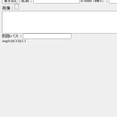
名前：
E-mail
：
（省略可）
画像：
削除パス：
img0ch(CGI)/2.1