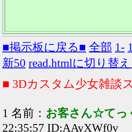
■掲示板に戻る■
全部
1-
新50
read.htmlに切り替
■ 3Dカスタム少女雑談ス
1 名前：
お客さん☆てっ
22:35:57 ID:AAyXWf0v