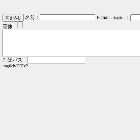
名前：
E-mail
：
（省略可）
画像：
削除パス：
img0ch(CGI)/2.1