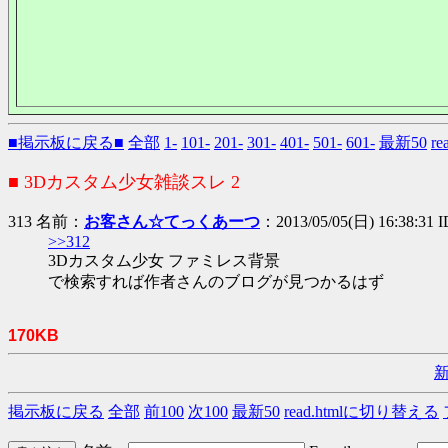
■掲示板に戻る■
全部
1-
101-
201-
301-
401-
501-
601-
最新50
r
■ 3Dカスタム少女雑談スレ 2
313 名前：
お客さん☆てっくあーつ
：2013/05/05(日) 16:38:31 
>>312
3Dカスタム少女 ファミレス背景
で検索すれば作者さんのブログが見つかるはず
170KB
掲示板に戻る
全部
前100
次100
最新50
read.htmlに切り替える