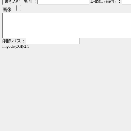
名前：
E-mail
：
（省略可）
画像：
削除パス：
img0ch(CGI)/2.1