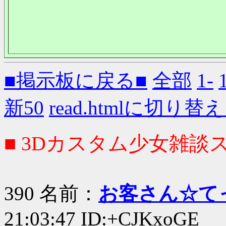
■掲示板に戻る■
全部
1-
新50
read.htmlに切り替
■ 3Dカスタム少女雑談ス
390 名前：
お客さん☆て
21:03:47 ID:+CJKxoGE