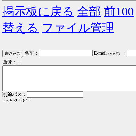
掲示板に戻る
全部
前100
替える
ファイル管理
名前：
E-mail
：
（省略可）
画像：
削除パス：
img0ch(CGI)/2.1