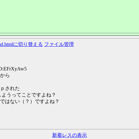
ead.htmlに切り替える
ファイル管理
ID:EFrXyAw5
から
ｐされた
意しようってことですよね？
ではない（？）ですよね？
新着レスの表示