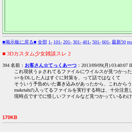
■掲示板に戻る■
全部
1-
101-
201-
301-
401-
501-
601-
最新50
r
■ 3Dカスタム少女雑談スレ 2
394 名前：
お客さん☆てっくあーつ
：2013/09/09(月) 03:40:07 
これ現状うｐされてるファイルにウイルスが見つかった
○×をDLした人はすぐに対策を、って話ではなくて
そういう予告めいた書き込みがあったから、これからう
maketahの入ってるファイルを実行する時は、十分注
現時点ですでに怪しいファイルなど見つかっているわけ
170KB