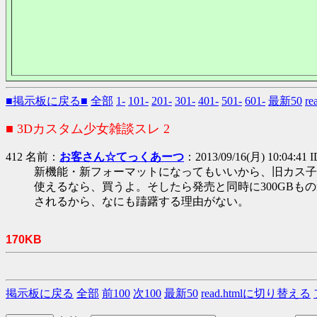
■掲示板に戻る■
全部
1-
101-
201-
301-
401-
501-
601-
最新50
r
■ 3Dカスタム少女雑談スレ 2
412 名前：
お客さん☆てっくあーつ
：2013/09/16(月) 10:04:41
新機能・新フォーマットになってもいいから、旧カス子の
使えるなら、買うよ。そしたら発売と同時に300GBもの
されるから、なにも躊躇する理由がない。
170KB
掲示板に戻る
全部
前100
次100
最新50
read.htmlに切り替える