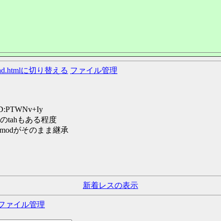
ead.htmlに切り替える
ファイル管理
 ID:PTWNv+Iy
tahもある程度
modがそのまま継承
新着レスの表示
ファイル管理