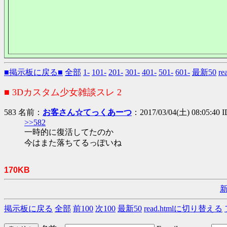
■掲示板に戻る■
全部
1-
101-
201-
301-
401-
501-
601-
最新50
r
■ 3Dカスタム少女雑談スレ 2
583 名前：
お客さん☆てっくあーつ
：2017/03/04(土) 08:05:4
>>582
一時的に復活してたのか
今はまた落ちてるっぽいね
170KB
掲示板に戻る
全部
前100
次100
最新50
read.htmlに切り替える