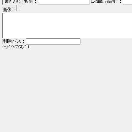
名前：
E-mail
：
（省略可）
画像：
削除パス：
img0ch(CGI)/2.1