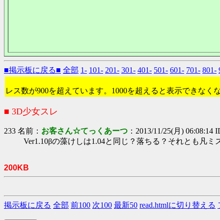
■掲示板に戻る■
全部
1-
101-
201-
301-
401-
501-
601-
701-
801-
レス数が900を超えています。1000を超えると表示できなく
■ 3D少女スレ
233 名前：
お客さん☆てっくあーつ
：2013/11/25(月) 06:08:14 
Ver1.10βの藻けしは1.04と同じ？落ちる？それとも凡ミ
200KB
掲示板に戻る
全部
前100
次100
最新50
read.htmlに切り替える