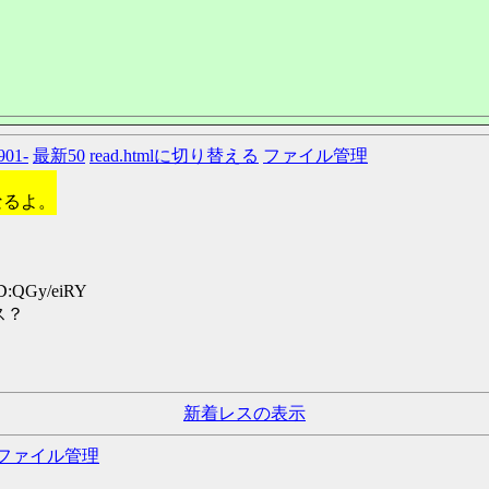
901-
最新50
read.htmlに切り替える
ファイル管理
なるよ。
ID:QGy/eiRY
ス？
新着レスの表示
ファイル管理