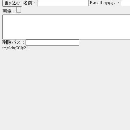
名前：
E-mail
：
（省略可）
画像：
削除パス：
img0ch(CGI)/2.1