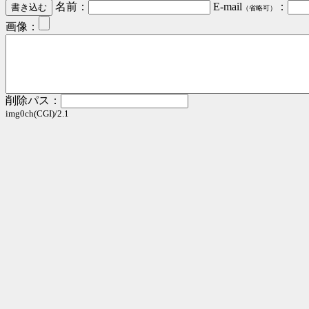
名前：
E-mail
：
（省略可）
画像：
削除パス：
img0ch(CGI)/2.1