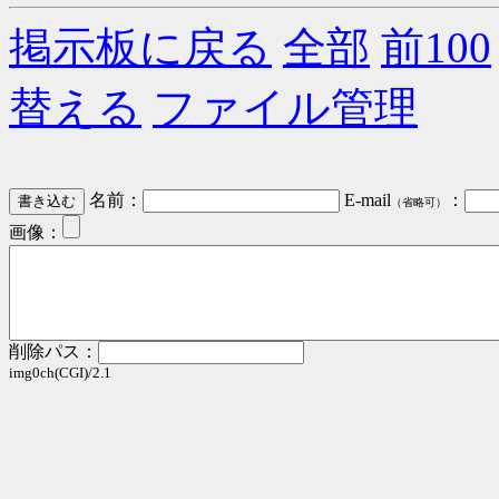
掲示板に戻る
全部
前100
替える
ファイル管理
名前：
E-mail
：
（省略可）
画像：
削除パス：
img0ch(CGI)/2.1