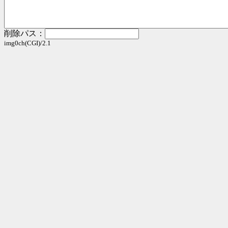
削除パス：
img0ch(CGI)/2.1