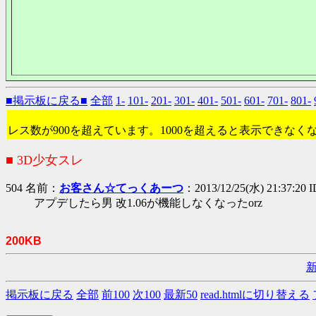
■掲示板に戻る■
全部
1-
101-
201-
301-
401-
501-
601-
701-
801-
レス数が900を超えています。1000を超えると表示できなく
■ 3D少女スレ
504 名前：
お客さん☆てっくあーつ
：2013/12/25(水) 21:37:20 I
アプデしたら男 改1.06が機能しなくなったorz
200KB
掲示板に戻る
全部
前100
次100
最新50
read.htmlに切り替える