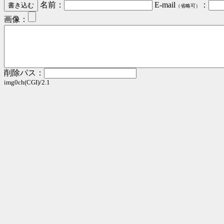
名前：
E-mail
：
（省略可）
画像：
削除パス：
img0ch(CGI)/2.1