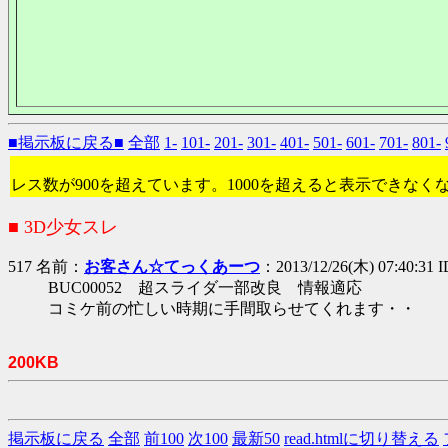
■掲示板に戻る■
全部
1-
101-
201-
301-
401-
501-
601-
701-
801-
レス数が900を超えています。1000を超えると表示できなく
■ 3D少女スレ
517 名前：
お客さん☆てっくあーつ
：2013/12/26(木) 07:40:31 
BUC00052 超スライダ一部改良 情報適応
コミケ前の忙しい時期に手間取らせてくれます・・
200KB
掲示板に戻る
全部
前100
次100
最新50
read.htmlに切り替える