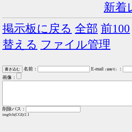
新着
掲示板に戻る
全部
前100
替える
ファイル管理
名前：
E-mail
：
（省略可）
画像：
削除パス：
img0ch(CGI)/2.1