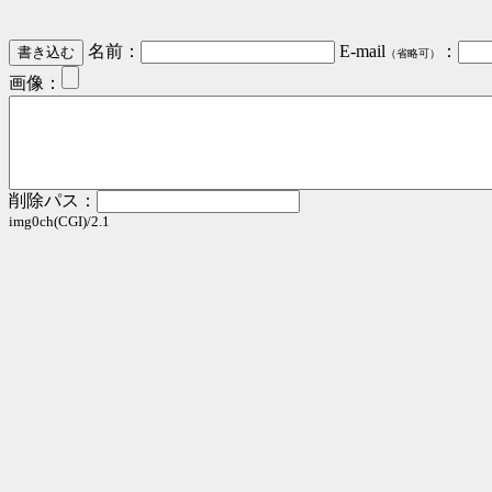
名前：
E-mail
：
（省略可）
画像：
削除パス：
img0ch(CGI)/2.1