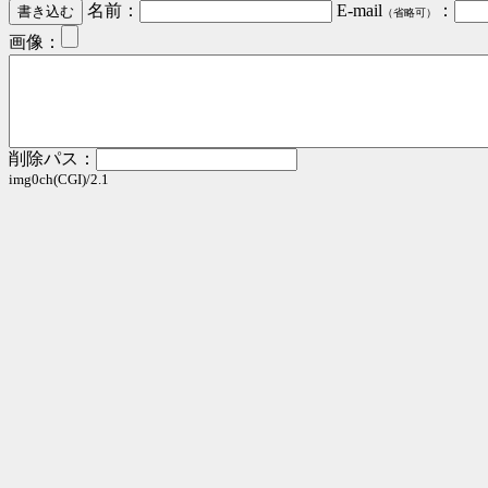
名前：
E-mail
：
（省略可）
画像：
削除パス：
img0ch(CGI)/2.1