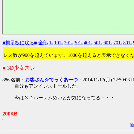
■掲示板に戻る■
全部
1-
101-
201-
301-
401-
501-
601-
701-
801-
レス数が900を超えています。1000を超えると表示できなく
■ 3D少女スレ
886 名前：
お客さん☆てっくあーつ
：2014/11/17(月) 22:59:03 
自分もアンインストールした。
今は３Ｄハーレムめいとが気になってる・・・
200KB