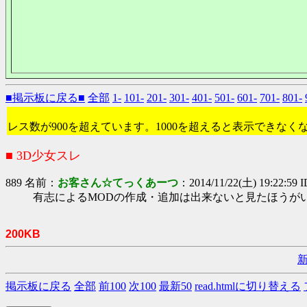
■掲示板に戻る■
全部
1-
101-
201-
301-
401-
501-
601-
701-
801-
レス数が900を超えています。1000を超えると表示できなく
■ 3D少女スレ
889 名前：
お客さん☆てっくあーつ
：2014/11/22(土) 19:22:59 
有志によるMODの作成・追加は出来ないと見たほうが
200KB
掲示板に戻る
全部
前100
次100
最新50
read.htmlに切り替える