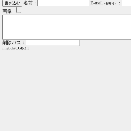
名前：
E-mail
：
（省略可）
画像：
削除パス：
img0ch(CGI)/2.1