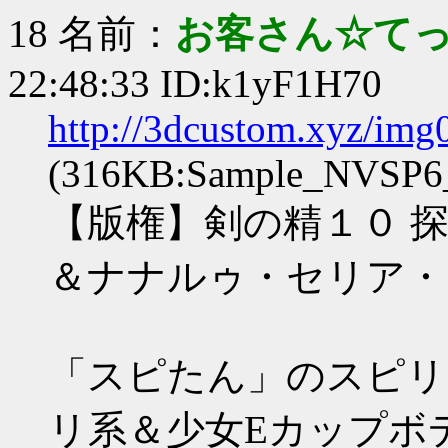
18 名前：
お客さん☆て
22:48:33 ID:k1yF1H70
http://3dcustom.xyz/im
(316KB:Sample_NVSP6_
【版権】剣の精１０ 探
＆ナナルゥ・セリア・
「スピたん」のスピリ
リ系＆少女Eカップボ