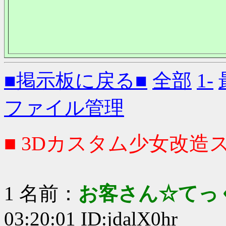
■掲示板に戻る■
全部
1-
ファイル管理
■ 3Dカスタム少女改造ス
1 名前：
お客さん☆てっ
03:20:01 ID:jdalX0hr