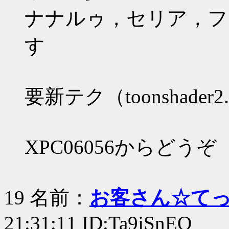
ナナルゥ，セリア，フ
す
要新テク（toonshade
XPC06056からどうぞ
19 名前：
お客さん☆て
21:31:11 ID:Ta9jSnEQ