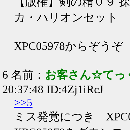
【版権】剣の精０９ 探検
カ・ハリオンセット
XPC05978からぞうぞ
6 名前：
お客さん☆てっ
20:37:48 ID:4Zj1iRcJ
>>5
ミス発覚につき XPC0