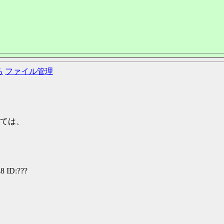
る
ファイル管理
ては、
8 ID:???