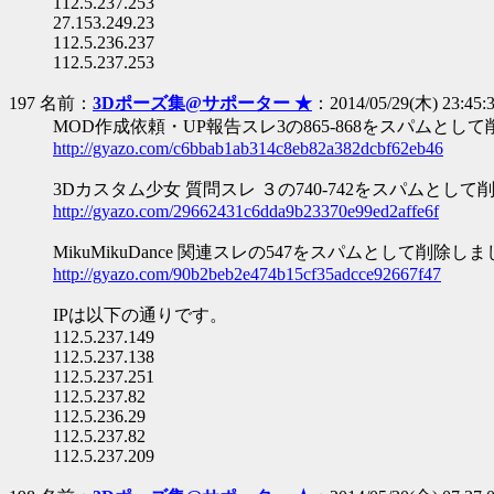
112.5.237.253
27.153.249.23
112.5.236.237
112.5.237.253
197 名前：
3Dポーズ集@サポーター ★
：2014/05/29(木) 23:45:3
MOD作成依頼・UP報告スレ3の865-868をスパムとし
http://gyazo.com/c6bbab1ab314c8eb82a382dcbf62eb46
3Dカスタム少女 質問スレ ３の740-742をスパムとし
http://gyazo.com/29662431c6dda9b23370e99ed2affe6f
MikuMikuDance 関連スレの547をスパムとして削除し
http://gyazo.com/90b2beb2e474b15cf35adcce92667f47
IPは以下の通りです。
112.5.237.149
112.5.237.138
112.5.237.251
112.5.237.82
112.5.236.29
112.5.237.82
112.5.237.209