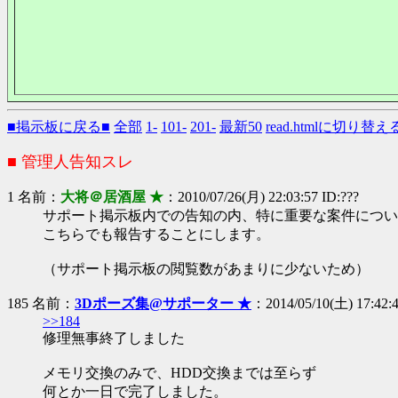
■掲示板に戻る■
全部
1-
101-
201-
最新50
read.htmlに切り替え
■ 管理人告知スレ
1 名前：
大将＠居酒屋 ★
：2010/07/26(月) 22:03:57 ID:???
サポート掲示板内での告知の内、特に重要な案件につい
こちらでも報告することにします。
（サポート掲示板の閲覧数があまりに少ないため）
185 名前：
3Dポーズ集@サポーター ★
：2014/05/10(土) 17:42:4
>>184
修理無事終了しました
メモリ交換のみで、HDD交換までは至らず
何とか一日で完了しました。