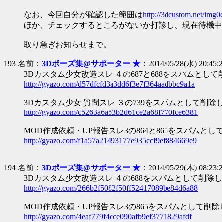
なお、今回自分が確認した範囲は
http://3dcustom.net/img0
ほか、チェックするところがないか打診し、現在待機中
取り急ぎお知らせまで。
193 名前：
3Dポーズ集@サポーター ★
：2014/05/28(水) 20:45:2
3Dカスタム少女改造スレ ４の687と688をスパムとし
http://gyazo.com/d57dfcfd3a3dd6f3e7f364aadbbc9a1a
3Dカスタム少女 質問スレ ３の739をスパムとして削除
http://gyazo.com/c5263a6a53b2d61ce2a68f770fce6381
MOD作成依頼・UP報告スレ3の864と865をスパムと
http://gyazo.com/f1a57a21493177e935ccf9ef884669e9
194 名前：
3Dポーズ集@サポーター ★
：2014/05/29(木) 08:23:2
3Dカスタム少女改造スレ ４の688をスパムとして削除
http://gyazo.com/266b2f5082f50ff52417089be84d6a88
MOD作成依頼・UP報告スレ3の865をスパムとして削
http://gyazo.com/4eaf779f4cce090afb9ef3771829afdf