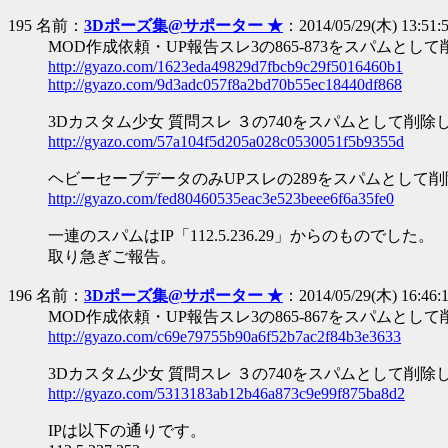
195 名前：
3Dポーズ集@サポーター ★
：2014/05/29(木) 13:51:5
MOD作成依頼・UP報告スレ3の865-873をスパムとし
http://gyazo.com/1623eda49829d7fbcb9c29f5016460b1
http://gyazo.com/9d3adc057f8a2bd70b55ec18440df868
3Dカスタム少女 質問スレ ３の740をスパムとして削除
http://gyazo.com/57a104f5d205a028c0530051f5b9355d
ヘビーセーブデータのみUPスレの289をスパムとして
http://gyazo.com/fed80460535eac3e523beee6f6a35fe0
一連のスパムはIP「112.5.236.29」からのものでした。
取り急ぎご報告。
196 名前：
3Dポーズ集@サポーター ★
：2014/05/29(木) 16:46:1
MOD作成依頼・UP報告スレ3の865-867をスパムとし
http://gyazo.com/c69e79755b90a6f52b7ac2f84b3e3633
3Dカスタム少女 質問スレ ３の740をスパムとして削除
http://gyazo.com/5313183ab12b46a873c9e99f875ba8d2
IPは以下の通りです。