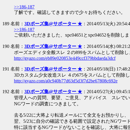
>>186-187
了解です。確認してきますので少々お待ちください。
189 名前：
3Dポーズ集@サポーター ★
：2014/05/13(火) 20:54:4
>>186-187
ご依頼いただきました、xpc04651とxpc04652を削除し
190 名前：
3Dポーズ集@サポーター ★
：2014/05/14(水) 08:21:2
ポーズエディタ全般スレ ２の899をスパムとして削除
http://gyazo.com/eb89e020853e449ccf379bbdaeda3dcf
191 名前：
3Dポーズ集@サポーター ★
：2014/05/18(日) 17:48:2
3Dカスタム少女改造スレ ４の675をスパムとして削除
http://gyazo.com/a0c940b77d63d5d3f7d2be67808c692e
192 名前：
3Dポーズ集@サポーター ★
：2014/05/27(火) 09:45:1
管理人への質問、要望、ご意見、アドバイス スレでい
NGワードの調査につきまして。
去る5/22に大将より転送メールにて全文をお預かりし、
翌、5/23に自分の確認できる範囲で設定されたNGワー
特に該当するNGワードがないことを確認し、大将に報