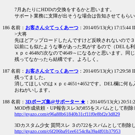
7月あたりにHDDの交換をするかと思います。
サポート業務に支障が出そうな場合は告知させてもらい
186 名前：
お客さん☆てっくあーつ
：2014/05/13(火) 17:15:44
>大将
先ほどアップロードしたんですけど反映されないので３
以前にも似たような事があった気がするので（DELも
ｘｐｃ4648の次なので4649～になるかと思います。
残ってなかったら結構です。よろしく。
187 名前：
お客さん☆てっくあーつ
：2014/05/13(火) 17:29:58
残ってました。
消してほしいのはｘｐｃ4651+4652です。DEL欄に
おねがいします。
188 名前：
3Dポーズ集@サポーター ★
：2014/05/13(火) 20:51:2
MOD作成依頼・UP報告スレ3の855をスパムとして削
http://gyazo.com/e96a88b61840b31cf11f0e8bf2e3d829
3Dカスタム少女 質問スレ ３の722をスパムとして削除
http://gyazo.com/c6f206ba91ee6154c8a39a4f01b37953