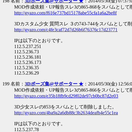
198 名前：
3Dポーズ集@サポーター ★
：2014/05/30(金) 07:37:0
MOD作成依頼・UP報告スレ3の865-868をスパムとし
http://gyazo.com/f616e737bd15178abe55cfa1a6a2be8f
3Dカスタム少女 質問スレ ３の743-744をスパムとし
http://gyazo.com/c4fe3caf72d7d26b6f76376c17d23771
IPは以下のとおりです。
112.5.237.251
112.5.236.73
112.5.236.181
112.5.236.173
112.5.236.35
112.5.236.29
199 名前：
3Dポーズ集@サポーター ★
：2014/05/30(金) 12:56:0
MOD作成依頼・UP報告スレ3の865-866をスパムとし
http://gyazo.com/e35b18fb9cd29f02de97cb0bc87d2e03
3D少女スレの853をスパムとして削除しました。
http://gyazo.com/4ba9a2a6db88c3b2634deafb4e55c1ea
IPは以下のとおりです。
112.5.237.78