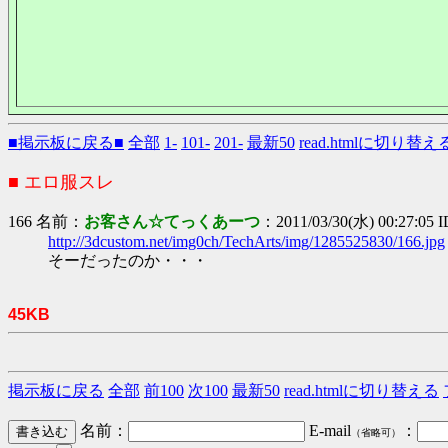
■掲示板に戻る■
全部
1-
101-
201-
最新50
read.htmlに切り替え
■ エロ服スレ
166 名前：
お客さん☆てっくあーつ
：2011/03/30(水) 00:27:05 
http://3dcustom.net/img0ch/TechArts/img/1285525830/166.jpg
そーだったのか・・・
45KB
掲示板に戻る
全部
前100
次100
最新50
read.htmlに切り替える
名前：
E-mail
：
（省略可）