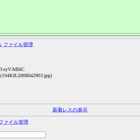
る
ファイル管理
ID:syV/hB6C
(194KB:2008042903.jpg)
新着レスの表示
ファイル管理