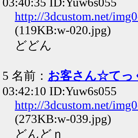
03:40:35 ID:Yuw6s055
http://3dcustom.net/img
(119KB:w-020.jpg)
どどん
5 名前：
お客さん☆てっ
03:42:10 ID:Yuw6s055
http://3dcustom.net/img
(273KB:w-039.jpg)
どんどｎ