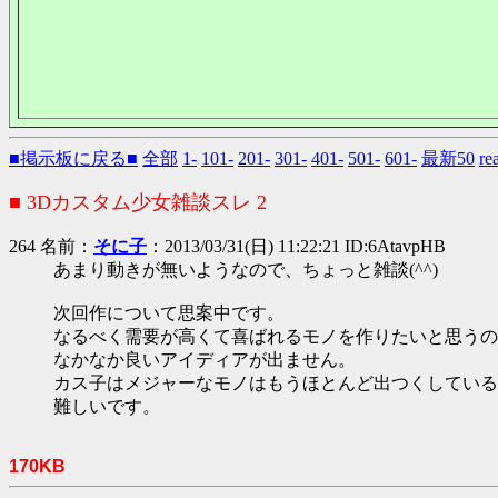
■掲示板に戻る■
全部
1-
101-
201-
301-
401-
501-
601-
最新50
r
■ 3Dカスタム少女雑談スレ 2
264 名前：
そに子
：2013/03/31(日) 11:22:21 ID:6AtavpHB
あまり動きが無いようなので、ちょっと雑談(^^)
次回作について思案中です。
なるべく需要が高くて喜ばれるモノを作りたいと思うの
なかなか良いアイディアが出ません。
カス子はメジャーなモノはもうほとんど出つくしている
難しいです。
170KB