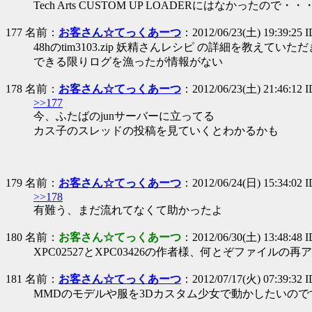
Tech Arts CUSTOM UP LOADERにはなかったので・・
177 名前：
お客さん☆てっくあーつ
：2012/06/23(土) 19:39:25 
48hのtim3103.zip 妖精さんレシピ の詳細を教えていた
できる限りログを漁ったが情報がない
178 名前：
お客さん☆てっくあーつ
：2012/06/23(土) 21:46:12 I
>>177
今、ふたばのjunサーバーに立ってる
カス子のスレッドの投稿を見ていくとわかるかも
179 名前：
お客さん☆てっくあーつ
：2012/06/24(日) 15:34:02 I
>>178
有難う、まだ流れてなくて助かったよ
180 名前：
お客さん☆てっくあーつ
：2012/06/30(土) 13:48:48 I
XPC02527とXPC03426の作者様、何とぞファイル
181 名前：
お客さん☆てっくあーつ
：2012/07/17(火) 07:39:32 I
MMDのモデルや服を3Dカスタム少女で動かしたいの