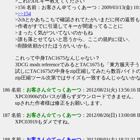
>これのDLキー教えてください
>156 名前：お客さん＠てっくあーつ：2009/03/13(金) 10:19:
>
>>154
>2chとかあちこちで確認されてたがいまだに何の返答
>作者がすでに引退してキーが間違ってることに
>まったく気がついてないのかもね
>誰も落とせてないと思うから、ここの規約に従い、
>削除依頼かけたほうがいいかも。
これって中身TAC1675なんじゃない？
3DCG mods referenceでみるとTAC1675も「東方服
試しにTAC1675の中身をzip圧縮してみたら数百バイ
zip圧縮ツール次第ではサイズも一致するんじゃないか
186 名前：
お客さん☆てっくあーつ
：2012/08/21(火) 13:56:1
XPC03906のDパスが通らずダウンロードできません、
upされた作者様は修正をお願いします。
187 名前：
お客さん☆てっくあーつ
：2012/08/26(日) 13:00:08 
XPC03919もダメですね。
188 名前：
お客さん☆てっくあーつ
：2012/09/01(土) 18:21:31 