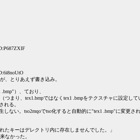
ID:P687ZXIF
D:6i8noUtO
が、とりあえず書き込み。
.bmp"）、ており、
、tex1.bmpではなくtex1 .bmpをテクスチャに設定し
化される。
ない。tso2mqoでtso化すると自動的に"tex1 .bmp"に変更さ
Exceotion:指定されたキーはデレクトリ内に存在しませんでした。」
来なかった。