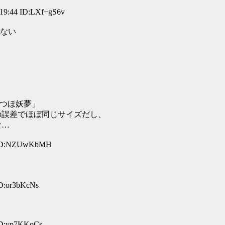
44 ID:LXf+gS6v
もない
天子うつほ妖夢」
トの誤差でほぼ同じサイズだし、
な…
6 ID:NZUwKbMH
ID:or3bKcNs
ID:yp7KKoCs