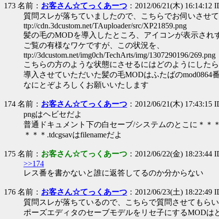
173 名前：
お客さん☆てっくあーつ
：2012/06/21(木) 16:14:12
質問スレが落ちていましたので、こちらでお伺いさせて
ttp://cdn.3dcustom.net/TAuploader/src/XP21859.png
髪の毛のMODを導入したところ、アイコンが表示され
ご覧の有様なワケですが、この状況を、
ttp://3dcustom.net/img0ch/TechArts/img/1307290196/269.png
こちらの方のような状態にさせるにはどのようにしたら
導入させていただいた髪の毛MODはふたばのmod0864
なにとぞよろしくお願いいたします
174 名前：
お客さん☆てっくあーつ
：2012/06/21(木) 17:43:15 
pngはヘビセだよ
普通ドキュメント下の白セーブ/システムのとこに＊＊＊.td
＊＊＊.tdcgsavはfilenameだよ
175 名前：
お客さん☆てっくあーつ
：2012/06/22(金) 18:23:44
>>174
レス番を書かないと誰に返答してるのか分からない
176 名前：
お客さん☆てっくあーつ
：2012/06/23(土) 18:22:49 
質問スレが落ちているので、こちらで質問させてもらい
ポーズエディタのセーブモデルをリセ子にするMODは