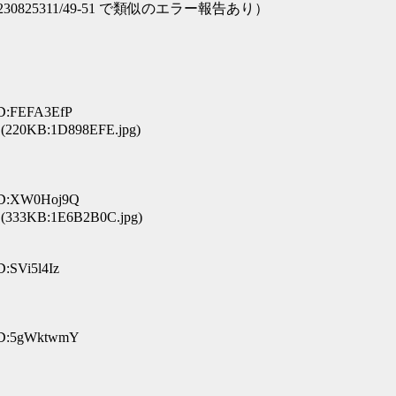
chArts/1230825311/49-51 で類似のエラー報告あり）
ID:FEFA3EfP
(220KB:1D898EFE.jpg)
 ID:XW0Hoj9Q
(333KB:1E6B2B0C.jpg)
D:SVi5l4Iz
 ID:5gWktwmY