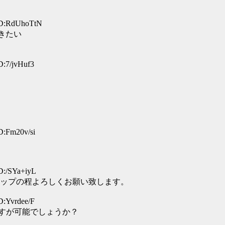
・
ID:RdUhoTtN
だきたい
D:7/jvHuf3
D:Fm20v/si
D:/SYa+iyL
の再アップの程よろしくお願い致します。
D:Yvrdee/F
ですが可能でしょうか？