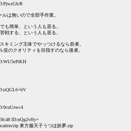
ID:PjwzGb/R
ールは無いので全部手作業。
でも簡単、という人も居る。
苦戦する、という人も居る。
とスキミング主体でやっつけるなら前者。
モデル並のクオリティを目指すのなら後者。
 ID:WU5ePiKH
 ID:uQGL6+bV
ID:9cuUswc4
48 ID:nQg2vHy+
 application/zip 東方服天子うつほ妖夢.zip