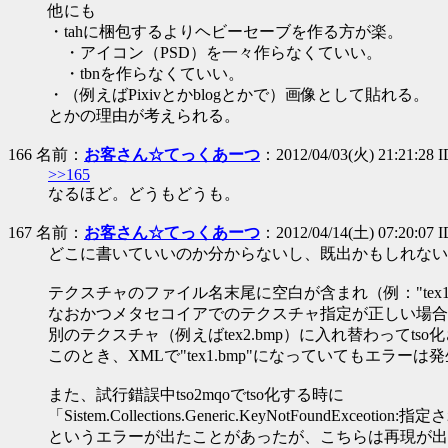
他にも
・tahに梱包するよりヘビーセーブを作る方が楽。
・アイコン（PSD）を一々作らなくていい。
・tbnを作らなくていい。
・（例えばPixivとかblogとかで）画像として貼れる。
とかの理由が考えられる。
166 名前：
お客さん☆てっくあーつ
：2012/04/03(火) 21:21:28 
>>165
なるほど。どうもどうも。
167 名前：
お客さん☆てっくあーつ
：2012/04/14(土) 07:20:07 I
どこに書いていいのか分からないし、既出かもしれない
テクスチャのファイル名末尾に空白が含まれ（例："tex1 
なおかつメタセコイアでのテクスチャ指定が正しい場合（つまり
別のテクスチャ（例えばtex2.bmp）に入れ替わってtso
このとき、XMLで"tex1.bmp"になっていてもエラーは発生し
また、試行錯誤中tso2mqoでtso化する時に
「Sistem.Collections.Generic.KeyNotFound
というエラーが出たことがあったが、こちらは再現が出