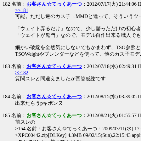
182 名前：
お客さん☆てっくあーつ
：2012/07/17(火) 21:44:06 
>>181
可能。ただし逆のカス子→MMDと違って、そういうツ
「ウェイト弄るだけ」なので、少し齧っただけの初心者
「ウェイトが鬼門」なので、モデル自作出来る職人でも
細かい破綻を全然気にしないでもかまわず、TSO参照
TSOWeightやブレンダーなどを使って、他のカス子
183 名前：
お客さん☆てっくあーつ
：2012/07/18(水) 02:49:31
>>182
質問スレと間違えましたが回答感謝です
184 名前：
お客さん☆てっくあーつ
：2012/08/15(水) 03:39:05
出来たらうpキボンヌ
185 名前：
お客さん☆てっくあーつ
：2012/08/21(火) 01:55:57 
前スレの
>154 名前：お客さん＠てっくあーつ：2009/03/11(水) 17:36:
>XPC00442.zip[DLKey] 4.3MB 09/02/15(Sun),22:15:43