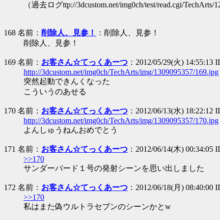
（過去ログttp://3dcustom.net/img0ch/test/read.cgi/Te
168 名前：
削除人、見参！
：削除人、見参！
削除人、見参！
169 名前：
お客さん☆てっくあーつ
：2012/05/29(火) 14:55:13 
http://3dcustom.net/img0ch/TechArts/img/1309095357/169.jpg
突然起動できんくなった
こういうのあせる
170 名前：
お客さん☆てっくあーつ
：2012/06/13(水) 18:22:12
http://3dcustom.net/img0ch/TechArts/img/1309095357/170.jpg
よんしゅうねんおめでとう
171 名前：
お客さん☆てっくあーつ
：2012/06/14(木) 00:34:05 I
>>170
サンダーバード１号の発射シーンを思い出しました
172 名前：
お客さん☆てっくあーつ
：2012/06/18(月) 08:40:00
>>170
私はまた偽ウルトラセブンのシーンかとw