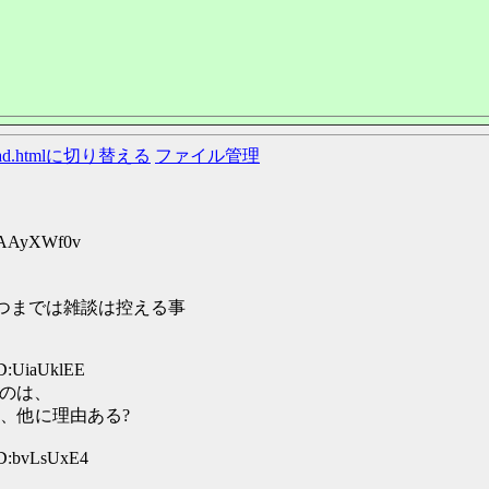
ead.htmlに切り替える
ファイル管理
D:AAyXWf0v
つまでは雑談は控える事
ID:UiaUklEE
るのは、
、他に理由ある?
ID:bvLsUxE4