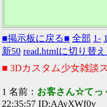
■掲示板に戻る■
全部
1-
新50
read.htmlに切り替
■ 3Dカスタム少女雑談ス
1 名前：
お客さん☆てっ
22:35:57 ID:AAyXWf0v