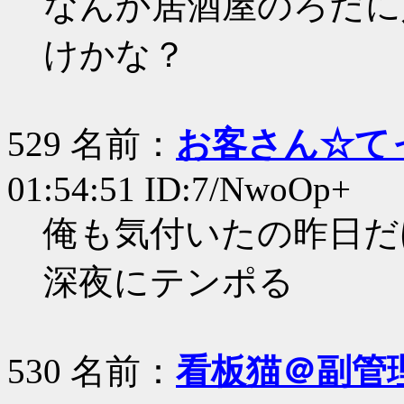
なんか居酒屋のろだに
けかな？
529 名前：
お客さん☆て
01:54:51 ID:7/NwoOp+
俺も気付いたの昨日だ
深夜にテンポる
530 名前：
看板猫＠副管理