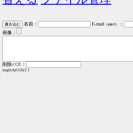
名前：
E-mail
：
（省略可）
画像：
削除パス：
img0ch(CGI)/2.1