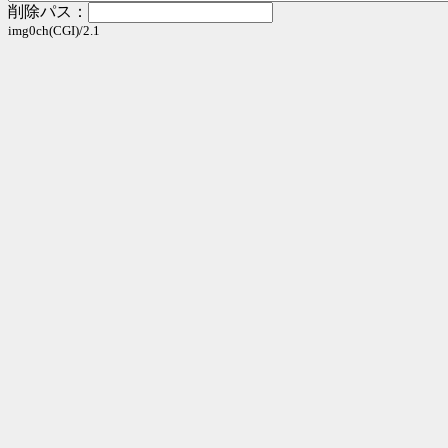
削除パス：
img0ch(CGI)/2.1